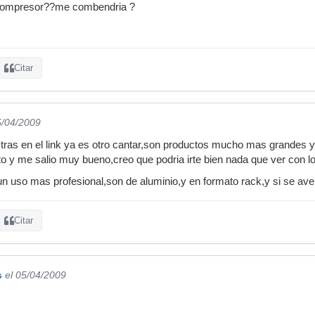
compresor??me combendria ?
Citar
5/04/2009
as en el link ya es otro cantar,son productos mucho mas grandes y 
 y me salio muy bueno,creo que podria irte bien nada que ver con lo
n uso mas profesional,son de aluminio,y en formato rack,y si se ave
Citar
s
el 05/04/2009