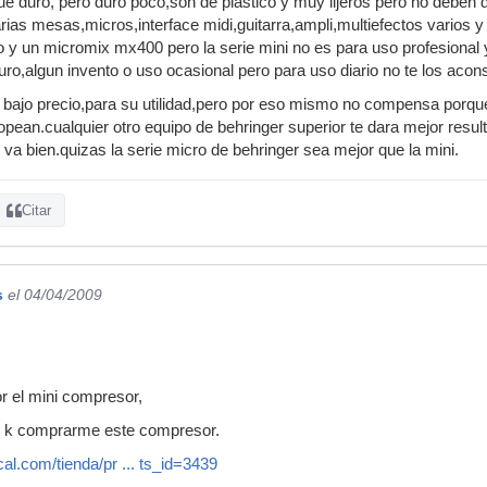
ue duro, pero duro poco,son de plastico y muy lijeros pero no deben
rias mesas,micros,interface midi,guitarra,ampli,multiefectos varios
 y un micromix mx400 pero la serie mini no es para uso profesional y 
uro,algun invento o uso ocasional pero para uso diario no te los acon
 bajo precio,para su utilidad,pero por eso mismo no compensa porque
tropean.cualquier otro equipo de behringer superior te dara mejor re
 va bien.quizas la serie micro de behringer sea mejor que la mini.
Citar
s
el 04/04/2009
r el mini compresor,
o k comprarme este compresor.
al.com/tienda/pr ... ts_id=3439