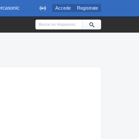

rcasonic
Accede
Regístrate