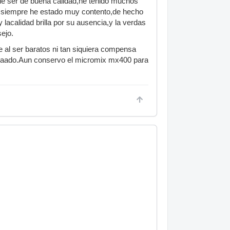
 de ser de buena calidad,he tenido muchos
 y siempre he estado muy contento,de hecho
lacalidad brilla por su ausencia,y la verdas
sejo.
 al ser baratos ni tan siquiera compensa
sultaado.Aun conservo el micromix mx400 para