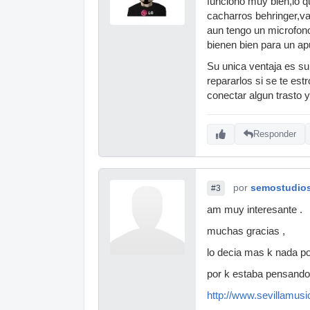
funciono muy bien,lo q
cacharros behringer,va
aun tengo un microfono
bienen bien para un ap
Su unica ventaja es su
repararlos si se te es
conectar algun trasto y
Responder
por
semostudio
#3
am muy interesante .
muchas gracias ,
lo decia mas k nada po
por k estaba pensand
http://www.sevillamusic