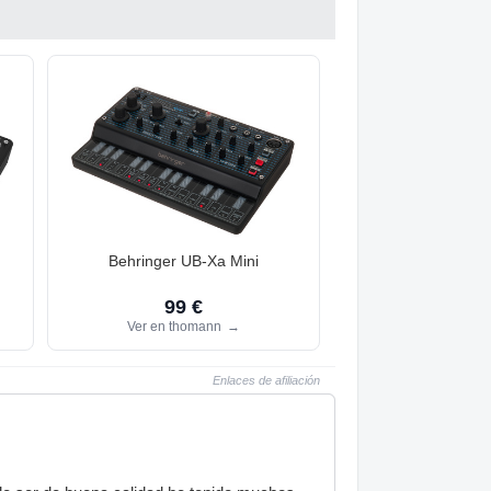
Behringer UB-Xa Mini
99 €
Ver en thomann
→
Enlaces de afiliación