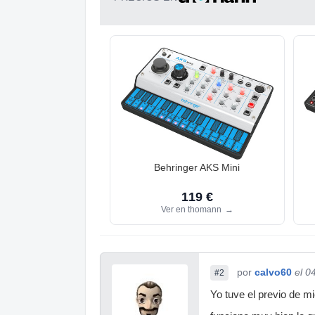
Behringer AKS Mini
119 €
Ver en thomann
→
por
calvo60
el 0
#2
Yo tuve el previo de m