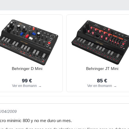
Behringer D Mini
Behringer JT Mini
99 €
85 €
Ver en thomann
→
Ver en thomann
→
4/04/2009
icro minimic 800 y no me duro un mes.