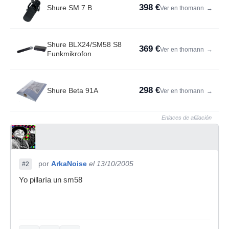
398 €
Shure SM 7 B
Ver en thomann
→
Shure BLX24/SM58 S8
369 €
Ver en thomann
→
Funkmikrofon
298 €
Shure Beta 91A
Ver en thomann
→
Enlaces de afiliación
por
ArkaNoise
el 13/10/2005
#2
Yo pillaría un sm58