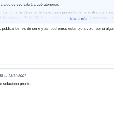
ra algo de eso sabrá a qué atenerse.
 los números de serie de los equipos presuntamente sustraídos a los 
l del Neumann TLM 103. Neumann tiene en su página (creo recordar) un
Mostrar más
 . publica los nºs de serie y así podremos estar ojo a vizor por si algu
US
el 13/11/2007
se soluciona pronto.