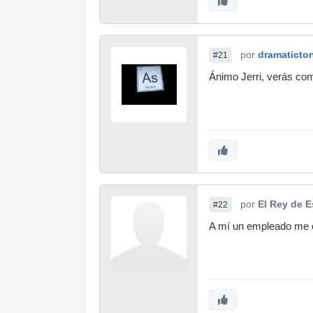
por
dramaticto
#21
Ánimo Jerri, verás como
por
El Rey de 
#22
A mí un empleado me es