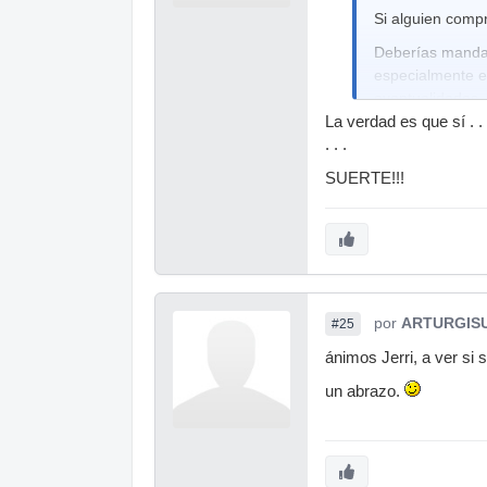
Si alguien comp
Deberías mandar
especialmente e
eventualidades.
La verdad es que sí . .
. . .
SUERTE!!!
por
ARTURGIS
#25
ánimos Jerri, a ver si 
un abrazo.