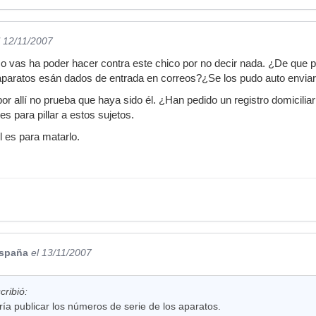
l 12/11/2007
co vas ha poder hacer contra este chico por no decir nada. ¿De que
aparatos esán dados de entrada en correos?¿Se los pudo auto enviar 
or allí no prueba que haya sido él. ¿Han pedido un registro domicilia
s para pillar a estos sujetos.
l es para matarlo.
España
el 13/11/2007
ribió:
saría publicar los números de serie de los aparatos.