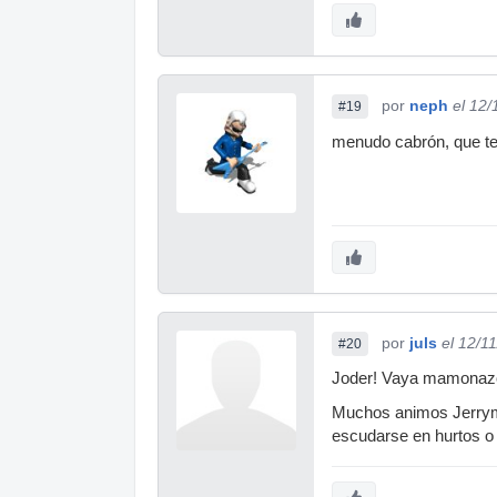
por
neph
el 12/
#19
menudo cabrón, que te 
por
juls
el 12/1
#20
Joder! Vaya mamonazo, 
Muchos animos Jerryma
escudarse en hurtos o f