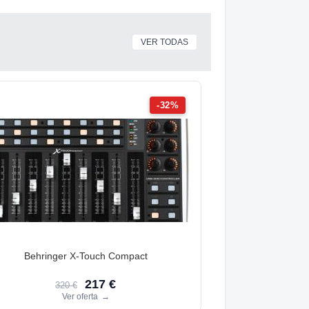
VER TODAS
-32%
Behringer X-Touch Compact
217 €
320 €
Ver oferta
→