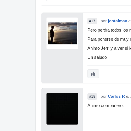
por
jostalmac
e
#17
Pero perdía todos los
Para ponerse de muy m
Ánimo Jerri y a ver si 
Un saludo
por
Carlos R
el
#18
Ánimo compañero.