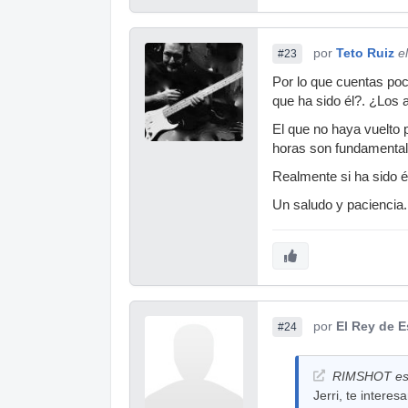
por
Teto Ruiz
e
#23
Por lo que cuentas po
que ha sido él?. ¿Los 
El que no haya vuelto p
horas son fundamentale
Realmente si ha sido é
Un saludo y paciencia.
por
El Rey de 
#24
RIMSHOT esc
Jerri, te intere