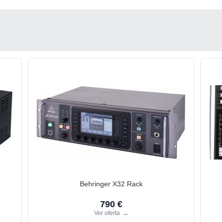
Behringer X32 Rack
790 €
Ver oferta
→