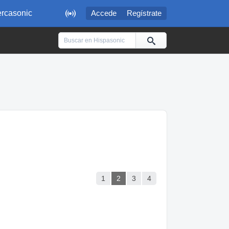

rcasonic
Accede
Regístrate
1
2
3
4