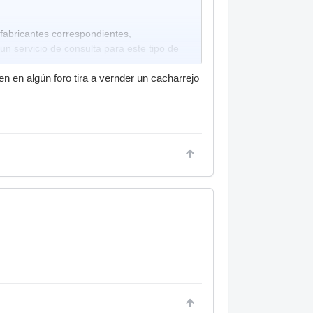
fabricantes correspondientes,
 servicio de consulta para este tipo de
ien en algún foro tira a vernder un cacharrejo