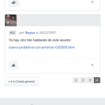
1
por
Soyuz
el 26/12/2007
#52
Ya hay otro hilo hablando de este asunto:
nuevo-problema-con-jerriman-t183508.html
1
2
3
4
« Ir a Charla general