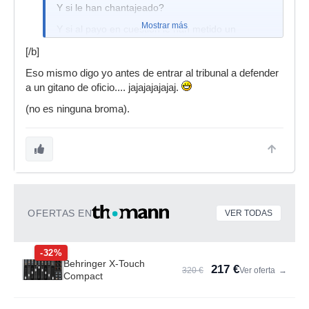
Y si le han chantajeado?
Mostrar más
Y si al payo en cuestión le han metido un
navajazo...
[/b]
En fin, somos un poco desconsiderados, no?
Eso mismo digo yo antes de entrar al tribunal a defender
[
b]Donde estás principio de inocencia???
a un gitano de oficio.... jajajajajajaj.
(no es ninguna broma).
OFERTAS EN
VER TODAS
-32%
Behringer X-Touch
217 €
320 €
Ver oferta
→
Compact