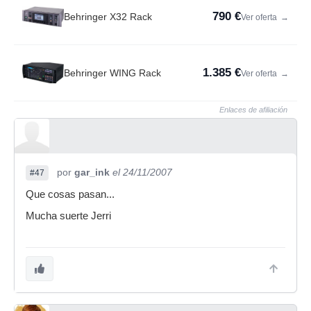
790 €
Behringer X32 Rack
Ver oferta
→
1.385 €
Behringer WING Rack
Ver oferta
→
Enlaces de afiliación
por
gar_ink
el 24/11/2007
#47
Que cosas pasan...
Mucha suerte Jerri