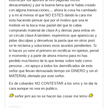
estima por tus aportes al foro (algunas veces
desacertados) y por la buena fama que te habia creado
con alguna transacciones.... ahora la cosa ha cambiado
y a mi al menos el que NO ESTES dando la cara me
esta haciendo pensar que por el motivo que sea te
metiste en la boca mas pastel del que te cabia
comprando material de clase A y demas para entrar en
un circulo clase A tambien. esperemos que aparezcas y
pidas disculpas y devuelvas la pasta que en otros post
se te reclama y soluciones esos asuntos pendientes. Si
lo haces yo sere el primero en rectificar mi opinion, perod
e momento y a partir de ahora mismo para mi has
perdido muchisimo de lo que tenias sobre todo como
persona ...mi apoyo a todos los damnificados de este
señor que llevan demasiado tiempo sin DINERO y sin el
MATERIAL ofertado por este señor.
Es de cobardes NO CONTESTAR a los sms y no dar la
cara aunque no sea en publico.
señor jerri asi no se hacen las cosas me temo