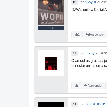
por
Soyuz
el 20
#2
DAW significa Digital 
mod
1
Responder
por
haby
el 20/0
#3
Ok,muchas gracias, jo
conectar un sistema da
Responder
por
X3 STUDIOS
#4