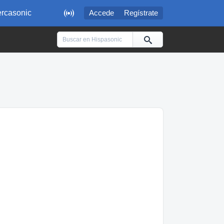

rcasonic
Accede
Regístrate