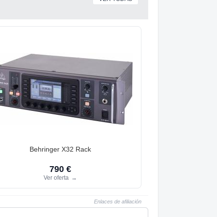
Behringer X32 Rack
790 €
Ver oferta
→
Enlaces de afiliación