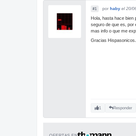
por
haby
el 20/0
#1
Hola, hasta hace bien 
seguro de que es, por 
mas info o que me exp
Gracias Hispasonicos
1
Responder
OFERTAS EN