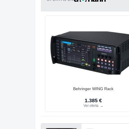
Behringer WING Rack
1.385 €
Ver oferta
→