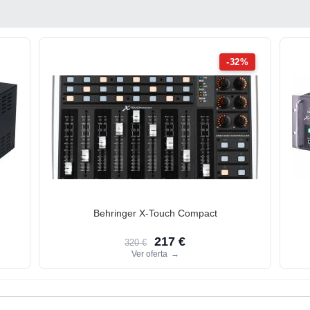
-32%
Behringer X-Touch Compact
217 €
320 €
Ver oferta
→