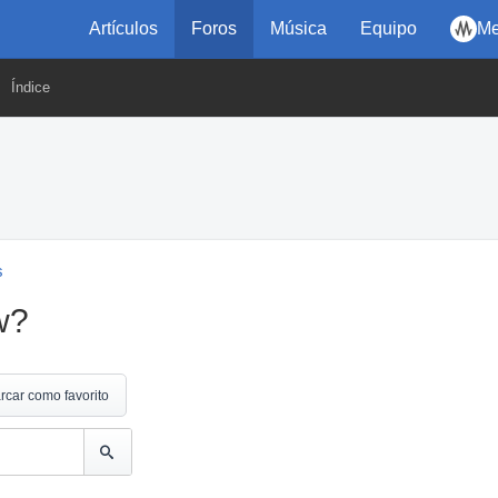
Artículos
Foros
Música
Equipo
Me
Índice
s
w?
rcar como favorito