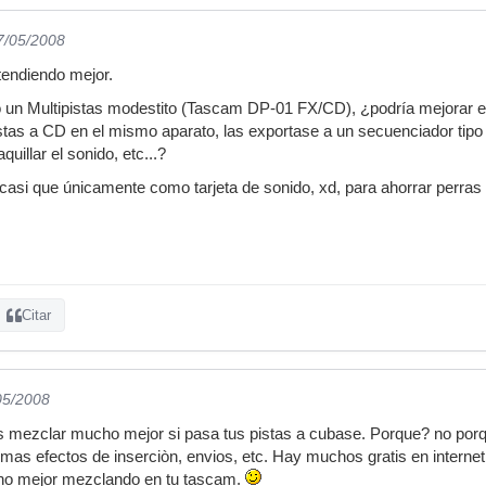
7/05/2008
tendiendo mejor.
 un Multipistas modestito (Tascam DP-01 FX/CD), ¿podría mejorar el
stas a CD en el mismo aparato, las exportase a un secuenciador tip
uillar el sonido, etc...?
 casi que únicamente como tarjeta de sonido, xd, para ahorrar perras
Citar
05/2008
as mezclar mucho mejor si pasa tus pistas a cubase. Porque? no po
 mas efectos de inserciòn, envios, etc. Hay muchos gratis en interne
ho mejor mezclando en tu tascam.