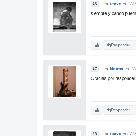
por
texvo
el 27/
#6
siempre y cando pueda
Responder
por
Normal
el 27
#7
Gracias por responder 
Responder
por
texvo
el 27/
#8