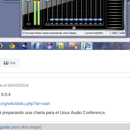
Citar
n
el 06/03/2014
0.9.4
org/wiki/doku.php?id=start
 preparando una charla para el Linux Audio Conference.
ogúate
para descargar)