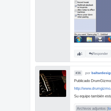
1
Responder
por
baltardesig
#36
Publicado DrumGizmo 
http://www.drumgizmo.
Su equipo también está
Archivos adjuntos (
l