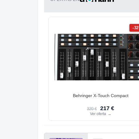
-3
Behringer X-Touch Compact
217 €
320 €
Ver oferta
→