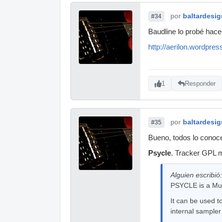
por
baltardesig
#34
Baudline lo probé hace
http://aerilon.wordpre
1
Responder
por
baltardesig
#35
Bueno, todos lo conoce
Psycle
. Tracker GPL m
Alguien escribió:
PSYCLE is a Musi
It can be used t
internal sampler