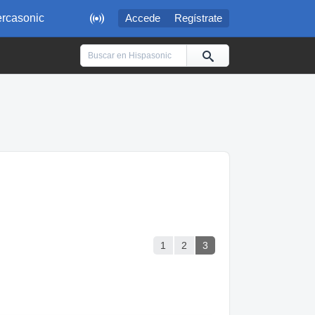

rcasonic
Accede
Regístrate
1
2
3