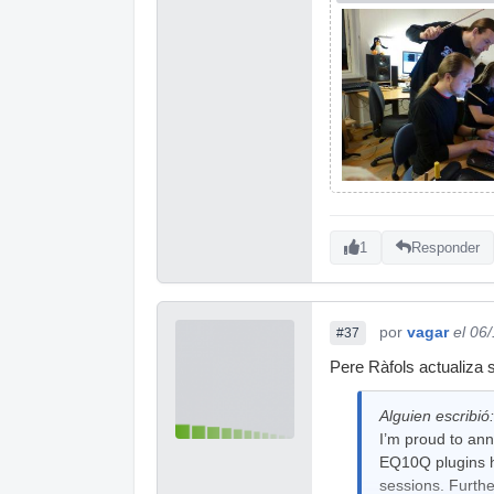
1
Responder
por
vagar
el 06
#37
Pere Ràfols actualiza 
Alguien escribió:
I’m proud to ann
EQ10Q plugins h
sessions. Furthe