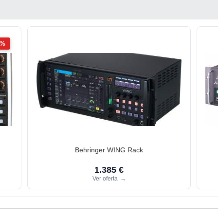
2%
Behringer WING Rack
1.385 €
Ver oferta
→