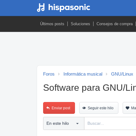
Últimos posts
Soluciones
Consejos de compra
Foros
Informática musical
GNU/Linux
Software para GNU/Li
Enviar post
Seguir este hilo
Ma