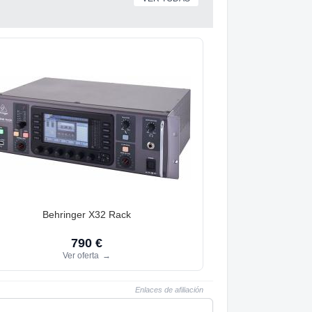
Behringer X32 Rack
790 €
Ver oferta
→
Enlaces de afiliación