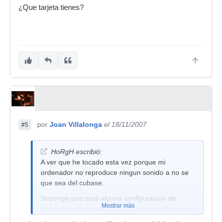
¿Que tarjeta tienes?
por
Joan Villalonga
el 18/11/2007
#5
HoRgH escribió:
A ver que he tocado esta vez porque mi
ordenador no reproduce ningun sonido a no se
que sea del cubase.
Supongo que será alguna configuración de
Mostrar más
Cubase porque ni escucho el winamp, ni media
player, ni los videos de youtube...en fin...nada!