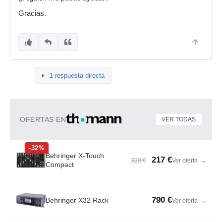
Gracias.
1 respuesta directa
OFERTAS EN
VER TODAS
-32%
Behringer X-Touch
217 €
320 €
Ver oferta
→
Compact
790 €
Behringer X32 Rack
Ver oferta
→