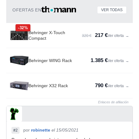
OFERTAS EN
VER TODAS
-32%
Behringer X-Touch
217 €
320 €
Ver oferta
→
Compact
1.385 €
Behringer WING Rack
Ver oferta
→
790 €
Behringer X32 Rack
Ver oferta
→
Enlaces de afiliación
por
robinette
el 15/05/2021
#2