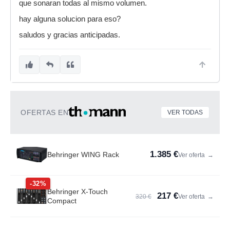
que sonaran todas al mismo volumen.
hay alguna solucion para eso?
saludos y gracias anticipadas.
OFERTAS EN
VER TODAS
1.385 €
Behringer WING Rack
Ver oferta
→
-32%
Behringer X-Touch
217 €
320 €
Ver oferta
→
Compact