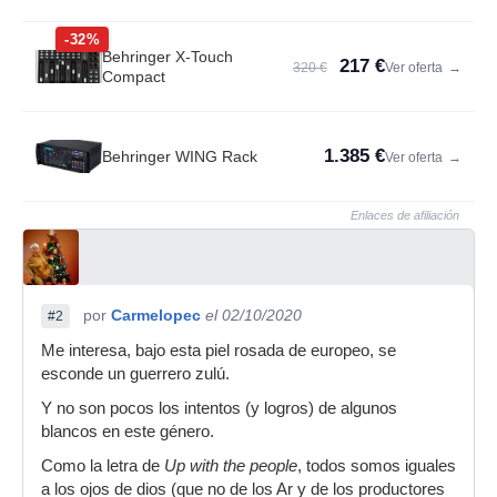
-32%
Behringer X-Touch
217 €
320 €
Ver oferta
→
Compact
1.385 €
Behringer WING Rack
Ver oferta
→
Enlaces de afiliación
por
Carmelopec
el 02/10/2020
#2
Me interesa, bajo esta piel rosada de europeo, se
esconde un guerrero zulú.
Y no son pocos los intentos (y logros) de algunos
blancos en este género.
Como la letra de
Up with the people
, todos somos iguales
a los ojos de dios (que no de los Ar y de los productores