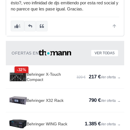
ésto?, veo infinidad de djs emitiendo por esta red social y
no parece que les pase igual. Gracias.
1
OFERTAS EN
VER TODAS
-32%
Behringer X-Touch
217 €
320 €
Ver oferta
→
Compact
790 €
Behringer X32 Rack
Ver oferta
→
1.385 €
Behringer WING Rack
Ver oferta
→