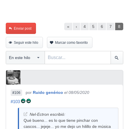
«
‹
4
5
6
7
8
Enviar post
Seguir este hilo
Marcar como favorito
por
Ruido genérico
el 08/05/2020
#106
#103
Nel-Ectron escribió:
Qué bueno... es lo que tiene pinchar con
cascos... jejeje... yo me dejo un hilillo de música