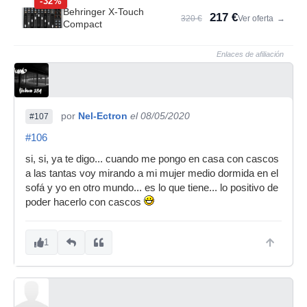
-32%
Behringer X-Touch
217 €
320 €
Ver oferta
→
Compact
Enlaces de afiliación
por
Nel-Ectron
el 08/05/2020
#107
#106
si, si, ya te digo... cuando me pongo en casa con cascos
a las tantas voy mirando a mi mujer medio dormida en el
sofá y yo en otro mundo... es lo que tiene... lo positivo de
poder hacerlo con cascos
1