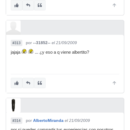
por
--31852--
el 21/09/2009
#313
jajaja
... ¿y eso a q viene albertito?
por
AlbertoMiranda
el 21/09/2009
#314
por si puedes compartir tus experiencias con nosotros...