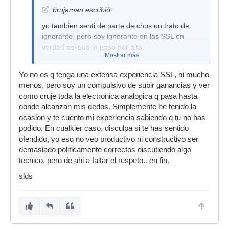
"analogo" en un sumador con puras resistencias.
brujaman escribió:
4. mientras mas transformadores se interponen
yo tambien senti de parte de chus un trato de
en la señal de audio mayor color-calor-caracter y
ignorante, pero soy ignorante en las SSL en
eso es precisamente lo que hace una mesa API
verdad asi que lo pase por alto.
Mostrar más
o NEVE, en la mesa APi tenemos al menos tres
transformadores en cada canal de la mesa, lo
Yo no es q tenga una extensa experiencia SSL, ni mucho
mismo en las NEVE, entonces para lograr ese
menos, pero soy un compulsivo de subir ganancias y ver
sonido se necesitan estos transformadores y
como cruje toda la electronica analogica q pasa hasta
tambien se necesitan los amplificadores de cada
donde alcanzan mis dedos. Simplemente he tenido la
etapa , previo, EQ, y summig AMP.
ocasion y te cuento mi experiencia sabiendo q tu no has
podido. En cualkier caso, disculpa si te has sentido
ofendido, yo esq no veo productivo ni constructivo ser
demasiado politicamente correctos discutiendo algo
tecnico, pero de ahi a faltar el respeto.. en fin.
slds