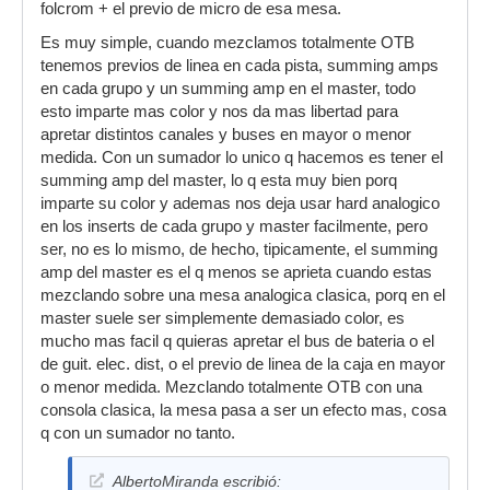
folcrom + el previo de micro de esa mesa.
Es muy simple, cuando mezclamos totalmente OTB
tenemos previos de linea en cada pista, summing amps
en cada grupo y un summing amp en el master, todo
esto imparte mas color y nos da mas libertad para
apretar distintos canales y buses en mayor o menor
medida. Con un sumador lo unico q hacemos es tener el
summing amp del master, lo q esta muy bien porq
imparte su color y ademas nos deja usar hard analogico
en los inserts de cada grupo y master facilmente, pero
ser, no es lo mismo, de hecho, tipicamente, el summing
amp del master es el q menos se aprieta cuando estas
mezclando sobre una mesa analogica clasica, porq en el
master suele ser simplemente demasiado color, es
mucho mas facil q quieras apretar el bus de bateria o el
de guit. elec. dist, o el previo de linea de la caja en mayor
o menor medida. Mezclando totalmente OTB con una
consola clasica, la mesa pasa a ser un efecto mas, cosa
q con un sumador no tanto.
AlbertoMiranda escribió: