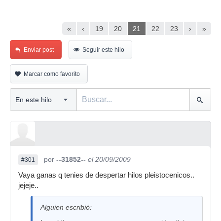
«
‹
19
20
21
22
23
›
»
Enviar post
Seguir este hilo
Marcar como favorito
por
--31852--
el 20/09/2009
#301
Vaya ganas q tenies de despertar hilos pleistocenicos..
jejeje..
Alguien escribió: