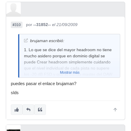
por
--31852--
el 21/09/2009
#310
brujaman escribió:
1. Lo que se dice del mayor headroom no tiene
mucho asidero porque en dominio digital se
puede Crear headroom simplemente cuidando
que el nivel individual de cada pista no supere
Mostrar más
los -20 dB FSD y que el mimso master del DAW
no supere a la vez -20 dB FSD, en gearslutz hay
puedes pasar el enlace brujaman?
un nuevo post de un gran ingeniero que mezcla
slds
tanto ITB como en la SSL y dice que lo unico que
hay que fijarse es justamente en eso, el
headroom en dominio digital para obtener lo
mimso que en la suma externa.