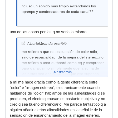
ncluso un sonido más limpio evitandonos los
opamps y condensadores de cada canal??
una de las cosas por las q no seria lo mismo.
AlbertoMiranda escribió:
me refiero a que no es cuestión de color sólo,
sino de espacialidad, de la mejora del stereo...no
me refiero a usar outboard como eq y compresor
para ganar, si no simplemente que la suma de
Mostrar más
las pistas sea analógica, aunque eso suponga
sólo varias resistencias y 2 canales para el
a mi me hace gracia como la gente diferencia entre
makeup...
"color" e "imagen estereo", electronicamente cuando
brujaman, yo hice una simple prueba sumando
hablamos de "color" hablamos de las alinealidades q se
en una behringer de mierda y el stereo era mejor
producen, el efecto q causan es bastante subjetivo y no
que el de nuendo...no hablo de la definición,
creo q sea bueno diferenciarlo. Me parece fantastico q a
pero sí del stereo, del conjunto, los instrumentos
alguien añadir ciertas alinealidades en la señal le de la
encajan mejor, es la impresión que me da.
sensacion de ensanchamiento de la imagen estereo,