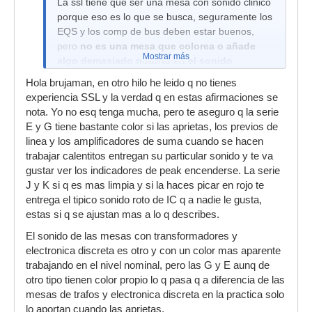
La ssl tiene que ser una mesa con sonido clinico
porque eso es lo que se busca, seguramente los
EQS y los comp de bus deben estar buenos,
pero
no es una mesa que colorea o añade
Mostrar más
algo demasiado notorio en el sonido
utilizando solo los previos y sumando
Hola brujaman, en otro hilo he leido q no tienes
canales con todo en bypass
experiencia SSL y la verdad q en estas afirmaciones se
nota. Yo no esq tenga mucha, pero te aseguro q la serie
E y G tiene bastante color si las aprietas, los previos de
linea y los amplificadores de suma cuando se hacen
trabajar calentitos entregan su particular sonido y te va
gustar ver los indicadores de peak encenderse. La serie
J y K si q es mas limpia y si la haces picar en rojo te
entrega el tipico sonido roto de IC q a nadie le gusta,
estas si q se ajustan mas a lo q describes.
El sonido de las mesas con transformadores y
electronica discreta es otro y con un color mas aparente
trabajando en el nivel nominal, pero las G y E aunq de
otro tipo tienen color propio lo q pasa q a diferencia de las
mesas de trafos y electronica discreta en la practica solo
lo aportan cuando las aprietas.