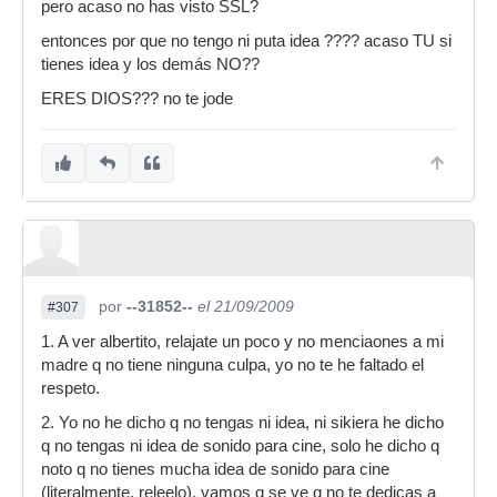
pero acaso no has visto SSL?
entonces por que no tengo ni puta idea ???? acaso TU si
tienes idea y los demás NO??
ERES DIOS??? no te jode
por
--31852--
el 21/09/2009
#307
1. A ver albertito, relajate un poco y no menciaones a mi
madre q no tiene ninguna culpa, yo no te he faltado el
respeto.
2. Yo no he dicho q no tengas ni idea, ni sikiera he dicho
q no tengas ni idea de sonido para cine, solo he dicho q
noto q no tienes mucha idea de sonido para cine
(literalmente, releelo), vamos q se ve q no te dedicas a