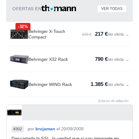
OFERTAS EN
VER TODAS
-32%
Behringer X-Touch
217 €
320 €
Ver oferta
→
Compact
790 €
Behringer X32 Rack
Ver oferta
→
1.385 €
Behringer WING Rack
Ver oferta
→
Enlaces de afiliación
por
brujaman
el 20/09/2009
#302
Descartada la SSL, la verdad que si soy ignorante en