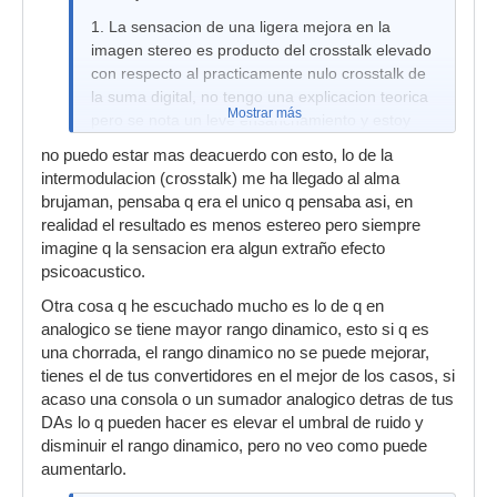
1. La sensacion de una ligera mejora en la
imagen stereo es producto del crosstalk elevado
con respecto al practicamente nulo crosstalk de
la suma digital, no tengo una explicacion teorica
Mostrar más
pero se nota un leve ensanchamiento y estoy
casi seguro que es a causa de la interferencia
no puedo estar mas deacuerdo con esto, lo de la
entre L y R.
intermodulacion (crosstalk) me ha llegado al alma
1. Lo que se dice del mayor headroom no tiene
brujaman, pensaba q era el unico q pensaba asi, en
mucho asidero porque en dominio digital se
realidad el resultado es menos estereo pero siempre
puede Crear headroom simplemente cuidando
imagine q la sensacion era algun extraño efecto
que el nivel individual de cada pista no supere
psicoacustico.
los -20 dB FSD y que el mimso master del DAW
Otra cosa q he escuchado mucho es lo de q en
no supere a la vez -20 dB FSD, en gearslutz hay
analogico se tiene mayor rango dinamico, esto si q es
un nuevo post de un gran ingeniero que mezcla
una chorrada, el rango dinamico no se puede mejorar,
tanto ITB como en la SSL y dice que lo unico que
tienes el de tus convertidores en el mejor de los casos, si
hay que fijarse es justamente en eso, el
acaso una consola o un sumador analogico detras de tus
headroom en dominio digital para obtener lo
DAs lo q pueden hacer es elevar el umbral de ruido y
mimso que en la suma externa.
disminuir el rango dinamico, pero no veo como puede
3. El amplificador de Make UP es lo mas
aumentarlo.
importante y lo unico que imprime caracter