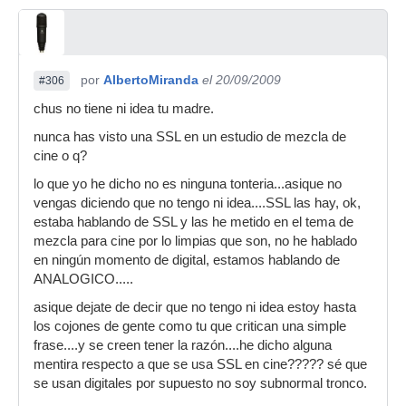
por
AlbertoMiranda
el 20/09/2009
#306
chus no tiene ni idea tu madre.
nunca has visto una SSL en un estudio de mezcla de
cine o q?
lo que yo he dicho no es ninguna tonteria...asique no
vengas diciendo que no tengo ni idea....SSL las hay, ok,
estaba hablando de SSL y las he metido en el tema de
mezcla para cine por lo limpias que son, no he hablado
en ningún momento de digital, estamos hablando de
ANALOGICO.....
asique dejate de decir que no tengo ni idea estoy hasta
los cojones de gente como tu que critican una simple
frase....y se creen tener la razón....he dicho alguna
mentira respecto a que se usa SSL en cine????? sé que
se usan digitales por supuesto no soy subnormal tronco.