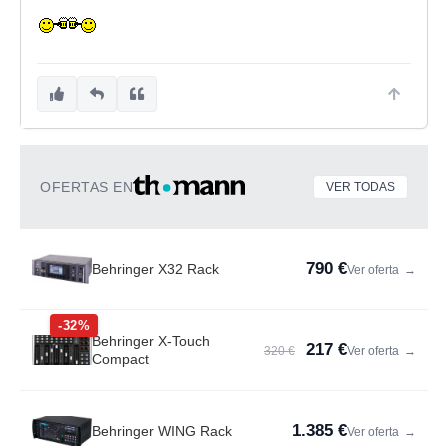
OFERTAS EN
VER TODAS
790 €
Behringer X32 Rack
Ver oferta
→
-32%
Behringer X-Touch
217 €
320 €
Ver oferta
→
Compact
1.385 €
Behringer WING Rack
Ver oferta
→