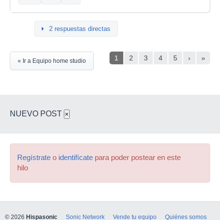
2 respuestas directas
1
2
3
4
5
›
»
« Ir a Equipo home studio
NUEVO POST
×
Regístrate
o
identifícate
para poder postear en este
hilo
© 2026
Hispasonic
Sonic Network
Vende tu equipo
Quiénes somos