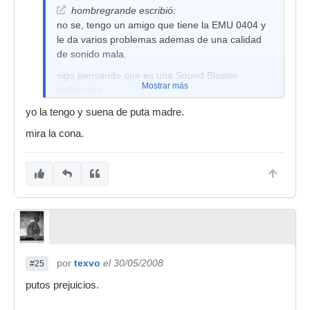
hombregrande escribió:
no se, tengo un amigo que tiene la EMU 0404 y
le da varios problemas ademas de una calidad
de sonido mala.
sigo pensando que es una Sound Blaster
Mostrar más
disfrazada...
echale un vistazo a la Line6 TonePort UX2, por el
yo la tengo y suena de puta madre.
mismo precio.
mira la cona.
por
texvo
el 30/05/2008
#25
putos prejuicios.