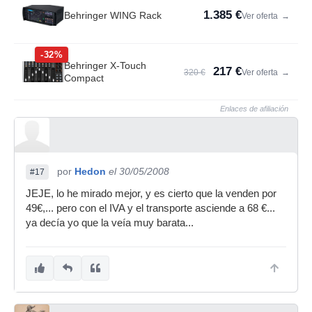
1.385 €
Behringer WING Rack
Ver oferta
→
-32%
Behringer X-Touch
217 €
320 €
Ver oferta
→
Compact
Enlaces de afiliación
por
Hedon
el 30/05/2008
#17
JEJE, lo he mirado mejor, y es cierto que la venden por
49€,... pero con el IVA y el transporte asciende a 68 €...
ya decía yo que la veía muy barata...