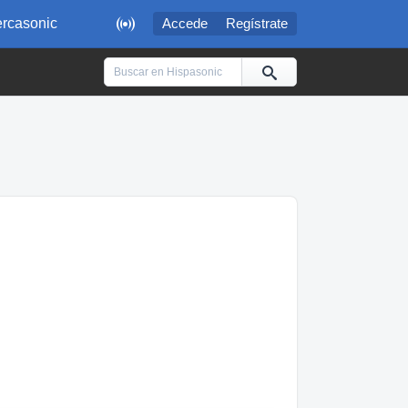

rcasonic
Accede
Regístrate