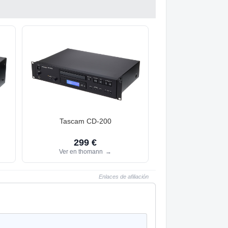
Tascam CD-200
299 €
Ver en thomann
→
Enlaces de afiliación