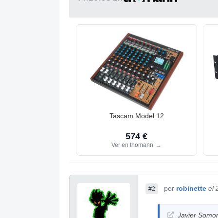
Tascam Model 12
574 €
Ver en thomann
→
por
robinette
el
#2
Javier Somorr