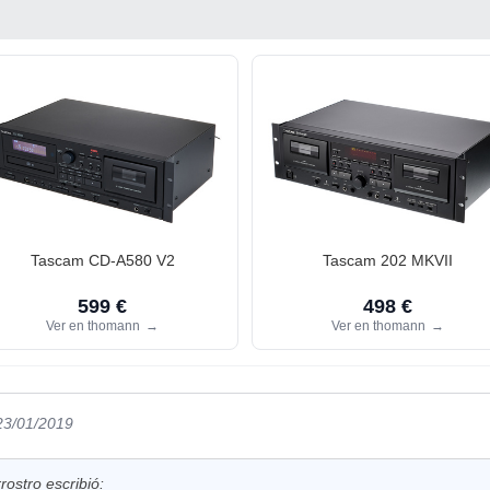
Tascam CD-A580 V2
Tascam 202 MKVII
599 €
498 €
Ver en thomann
→
Ver en thomann
→
 23/01/2019
ostro escribió: