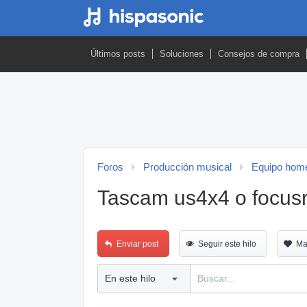
Últimos posts
Soluciones
Consejos de compra
Foros
Producción musical
Equipo home
Tascam us4x4 o focusri
Enviar post
Seguir este hilo
Ma