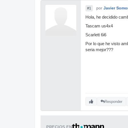
por
Javier Somo
#1
Hola, he decidido camb
Tascam us4x4
Scarlett 6i6
Por lo que he visto amb
seria mejor???
Responder
PRECIOS EN