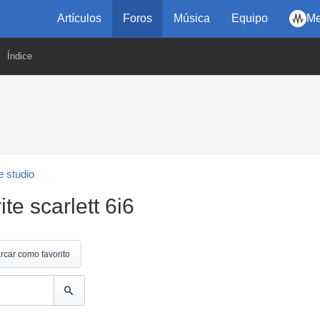
Artículos
Foros
Música
Equipo
Me
Índice
 studio
te scarlett 6i6
rcar como favorito