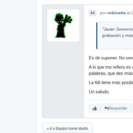
por
robinette
el
#4
"Javier Somorros
grabación y mez
Es de suponer. No será
A lo que me refiero es
palabras, que des más 
La 6i6 tiene más posibi
Un saludo.
Responder
« Ir a Equipo home studio