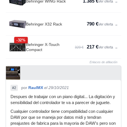
1.385 €
Behringer WING Rack
Ver oferta
→
790 €
Behringer X32 Rack
Ver oferta
→
-32%
Behringer X-Touch
217 €
320 €
Ver oferta
→
Compact
Enlaces de afiliación
por
RaulMX
el 29/10/2021
#2
Despues de trabajar con un piano digital... La digitación y
sensibilidad del controlador te va a parecer de juguete.
Cualquier controlador tiene compatibilidad con cualquier
DAW por que se maneja por datos midi y tendran
preajustes de fabrica para la mayoria de DAW's pero son