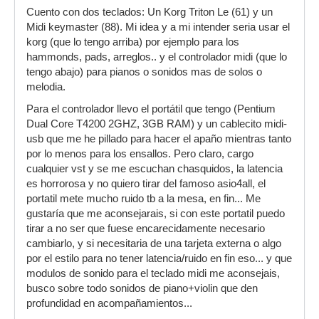
Cuento con dos teclados: Un Korg Triton Le (61) y un
Midi keymaster (88). Mi idea y a mi intender seria usar el
korg (que lo tengo arriba) por ejemplo para los
hammonds, pads, arreglos.. y el controlador midi (que lo
tengo abajo) para pianos o sonidos mas de solos o
melodia.
Para el controlador llevo el portátil que tengo (Pentium
Dual Core T4200 2GHZ, 3GB RAM) y un cablecito midi-
usb que me he pillado para hacer el apaño mientras tanto
por lo menos para los ensallos. Pero claro, cargo
cualquier vst y se me escuchan chasquidos, la latencia
es horrorosa y no quiero tirar del famoso asio4all, el
portatil mete mucho ruido tb a la mesa, en fin... Me
gustaría que me aconsejarais, si con este portatil puedo
tirar a no ser que fuese encarecidamente necesario
cambiarlo, y si necesitaria de una tarjeta externa o algo
por el estilo para no tener latencia/ruido en fin eso... y que
modulos de sonido para el teclado midi me aconsejais,
busco sobre todo sonidos de piano+violin que den
profundidad en acompañamientos...