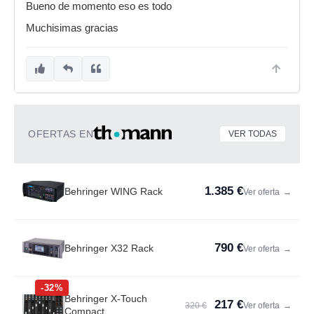
Bueno de momento eso es todo
Muchisimas gracias
OFERTAS EN
VER TODAS
1.385 €
Behringer WING Rack
Ver oferta
→
790 €
Behringer X32 Rack
Ver oferta
→
-32%
Behringer X-Touch
217 €
320 €
Ver oferta
→
Compact