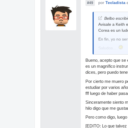
por
Tecladista
#49
Belbo escribi
Avisale a Keith
Corea es un lud
En fin, yo no se
Saludos....
Bueno, acepto que se 
es un magnífico instru
dices, pero puedo tene
Por cierto me muero 
estudiar por varios añ
fff luego de haber pas
Sinceramente siento mu
hilo digo que me gusta
Pero como digo, luego
[EDITO: Lo que talvez 