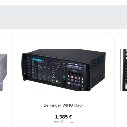
Behringer WING Rack
1.385 €
Ver oferta
→