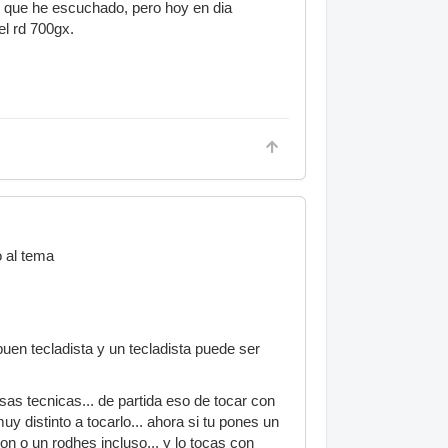
o que he escuchado, pero hoy en dia
el rd 700gx.
o al tema
n buen tecladista y un tecladista puede ser
sas tecnicas... de partida eso de tocar con
uy distinto a tocarlo... ahora si tu pones un
on o un rodhes incluso... y lo tocas con