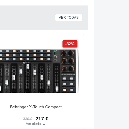
VER TODAS
-32%
Behringer X-Touch Compact
217 €
320 €
Ver oferta
→