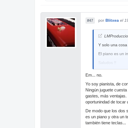
por
Blitxea
el 1
#47
LMProduccion
Y solo una cosa 
El piano es un i
Saludos !!
Em... no.
Yo soy pianista, de con
Ningún juguete cuesta 
gastes, más ventajas.
oportunindad de tocar 
De modo que los dos so
es un piano y otra un t
también tiene teclas...