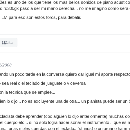
es es uno de los que tiene los mas bellos sonidos de piano acustic
and rd300gx paso a ser mi mano derecha... no me imagino como sera 
s LM para eso son estos foros, para debatir.
Citar
11/2008
ndo un poco tarde en la conversa quiero dar igual mi aporte respect
o sea real o el teclado de jueguete o viceversa
n la tecnica que se emplee...
guien lo dijo... no es excluyente una de otra... un pianista puede ser u
ecladista debe aprender (coo alguien lo dijo anteriormente) muchas co
del cuerpo etc... si no solo logra hacer sonar el instrumento .. que es m
un... unas siples cuerdas con el teclado.. (strings) o un organo hamm