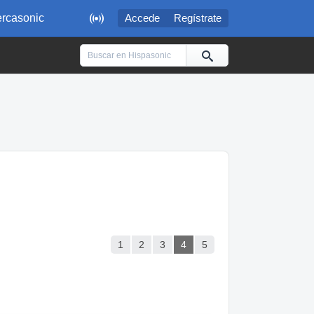

rcasonic
Accede
Regístrate
1
2
3
4
5