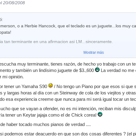
el 20/08/2008
ó:
 emerson, o a Herbie Hancock, que el teclado es un juguete...los muy 
opata!
ria tan terminante en una afirmacion asi LM...sinceramente.
Mostrar más
escucha muy terminante, tienes razón, de hecho yo trabajo con un t
mento y también un lindísimo juguete de $3.,600
La verdad no me c
r mi opinión.
por tener un Yamaha S90
/ No tengo un Piano por que esos si que s
os y largas horas al día con un Steinway de cola de los viejitos y o
ado esa experiencia creeme que nunca para mi será igual tocar un tec
cho que se vayan a ofender, no es mi intención, reciban mis disculp
ría tener un Keytar jajaja como el de Chick corea!
 de haber tocado muchos pianos de verdad ....
si podemos estar deacuerdo en que son dos cosas diferentes ? (el pi