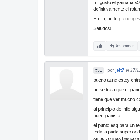
mi gusto el yamaha s90
definitivamente el rol
En fin, no te preocupe
Saludos!!!
Responder
por
jelt7
el 17/
#51
bueno aunq estoy entra
no se trata que el pian
tiene que ver mucho co
al principio del hilo al
buen pianista....
el punto esq para un t
toda la parte superior 
sinte... o mas basico a