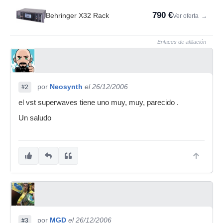
790 €
Behringer X32 Rack
Ver oferta
→
Enlaces de afiliación
por
Neosynth
el 26/12/2006
#2
el vst superwaves tiene uno muy, muy, parecido .
Un saludo
por
MGD
el 26/12/2006
#3