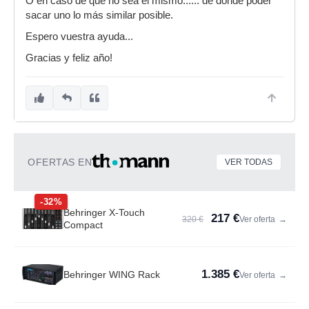
O en caso de que no sea el mismo...... de donde poder
sacar uno lo más similar posible.
Espero vuestra ayuda...
Gracias y feliz año!
OFERTAS EN
VER TODAS
-32%
Behringer X-Touch
217 €
320 €
Ver oferta
→
Compact
1.385 €
Behringer WING Rack
Ver oferta
→