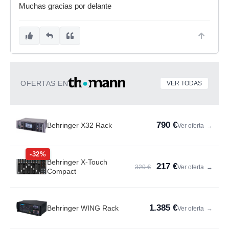
Muchas gracias por delante
OFERTAS EN
VER TODAS
790 €
Behringer X32 Rack
Ver oferta
→
-32%
Behringer X-Touch
217 €
320 €
Ver oferta
→
Compact
1.385 €
Behringer WING Rack
Ver oferta
→