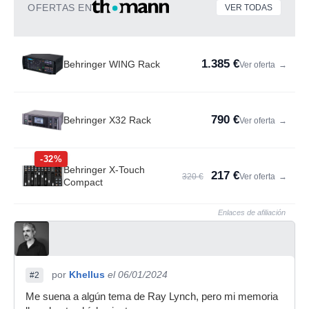
OFERTAS EN
VER TODAS
1.385 €
Behringer WING Rack
Ver oferta
→
790 €
Behringer X32 Rack
Ver oferta
→
-32%
Behringer X-Touch
217 €
320 €
Ver oferta
→
Compact
Enlaces de afiliación
por
Khellus
el 06/01/2024
#2
Me suena a algún tema de Ray Lynch, pero mi memoria