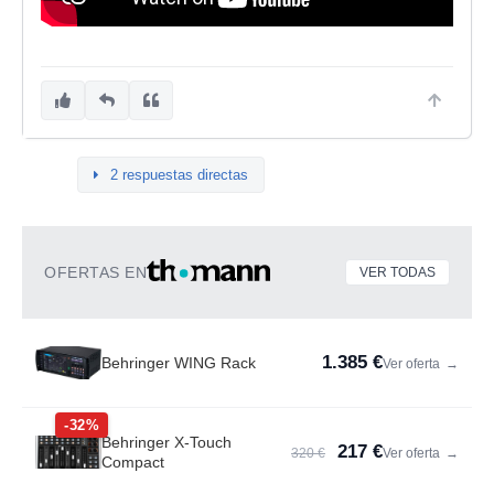
2 respuestas directas
OFERTAS EN
VER TODAS
1.385 €
Behringer WING Rack
Ver oferta
→
-32%
Behringer X-Touch
217 €
320 €
Ver oferta
→
Compact