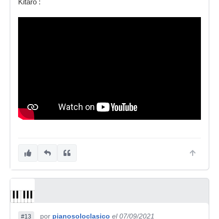
Kitaro :
por
pianosoloclasico
el 07/09/2021
#13