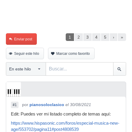
1
2
3
4
5
›
»
Enviar post
Seguir este hilo
Marcar como favorito
por
pianosoloclasico
el 30/08/2021
#1
Edit: Puedes ver mi listado completo de temas aquí:
https://www.hispasonic.com/foros/especial-musica-new-
age/553702/pagina11#post4808539