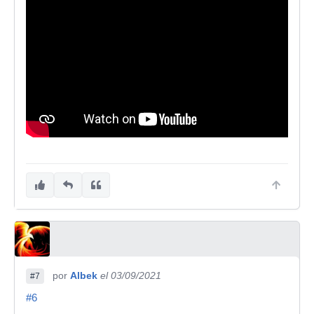
por
Albek
el 03/09/2021
#7
#6