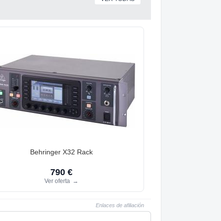
Behringer X32 Rack
790 €
Ver oferta
→
Enlaces de afiliación