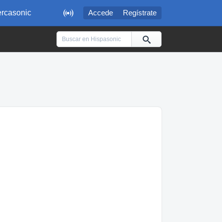

rcasonic
Accede
Regístrate