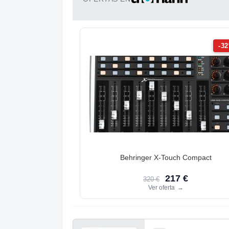
-3
Behringer X-Touch Compact
217 €
320 €
Ver oferta
→