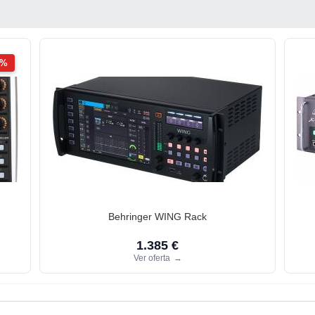
2%
Behringer WING Rack
1.385 €
Ver oferta
→