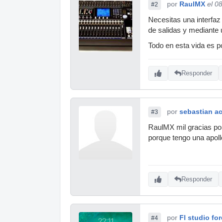
por
RaulMX
el 0
#2
Necesitas una interfaz
de salidas y mediante 
Todo en esta vida es p
Responder
por
sebastian a
#3
RaulMX mil gracias por
porque tengo una apollo
Responder
por
Fl studio fo
#4