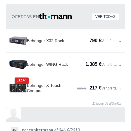
OFERTAS EN
VER TODAS
790 €
Behringer X32 Rack
Ver oferta
→
1.385 €
Behringer WING Rack
Ver oferta
→
-32%
Behringer X-Touch
217 €
320 €
Ver oferta
→
Compact
Enlaces de afiliación
por
toniterrassa
el 04/10/2010
#2