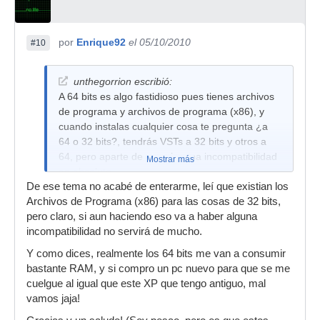
por
Enrique92
el 05/10/2010
#10
unthegorrion escribió:
A 64 bits es algo fastidioso pues tienes archivos
de programa y archivos de programa (x86), y
cuando instalas cualquier cosa te pregunta ¿a
64 o 32 bits?, tendrás VSTs a 32 bits y otros a
64, pero aparte de eso ninguna incompatibilidad
Mostrar más
en absoluto.
De ese tema no acabé de enterarme, leí que existian los
Archivos de Programa (x86) para las cosas de 32 bits,
pero claro, si aun haciendo eso va a haber alguna
incompatibilidad no servirá de mucho.
Y como dices, realmente los 64 bits me van a consumir
bastante RAM, y si compro un pc nuevo para que se me
cuelgue al igual que este XP que tengo antiguo, mal
vamos jaja!