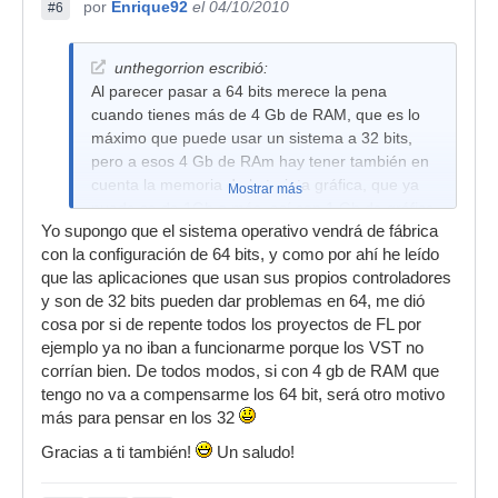
por
Enrique92
el 04/10/2010
#6
unthegorrion escribió:
Al parecer pasar a 64 bits merece la pena
cuando tienes más de 4 Gb de RAM, que es lo
máximo que puede usar un sistema a 32 bits,
pero a esos 4 Gb de RAm hay tener también en
cuenta la memoria de la tarjeta gráfica, que ya
Mostrar más
puede se de 1Gb o más, así con 1 Gb de gráfica
Yo supongo que el sistema operativo vendrá de fábrica
un sistema de 32 bits solo usaría 3 Gb de RAM.
con la configuración de 64 bits, y como por ahí he leído
Ccon 64 bits aprovecharás mejor la memoria.
que las aplicaciones que usan sus propios controladores
Pasándote a W7 tampoco creo que tengas
y son de 32 bits pueden dar problemas en 64, me dió
demasiaodo problema, más o menos ya lo tiene
cosa por si de repente todos los proyectos de FL por
previsto. Y Cubase va bien en W7. Un saludo!
ejemplo ya no iban a funcionarme porque los VST no
corrían bien. De todos modos, si con 4 gb de RAM que
tengo no va a compensarme los 64 bit, será otro motivo
más para pensar en los 32
Gracias a ti también!
Un saludo!