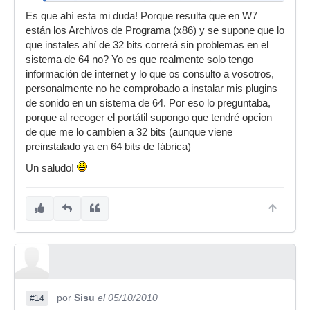
recuperar, y lo considero valioso para
Es que ahí esta mi duda! Porque resulta que en W7
lo que hago!
están los Archivos de Programa (x86) y se supone que lo
que instales ahí de 32 bits correrá sin problemas en el
sistema de 64 no? Yo es que realmente solo tengo
Yo uso el edirol y tengo win7 64. No soy un
información de internet y lo que os consulto a vosotros,
experto en la materia, pero creo que deberías
personalmente no he comprobado a instalar mis plugins
probar ya que supuestas incompatibilidades que
de sonido en un sistema de 64. Por eso lo preguntaba,
había escuchado o leido por ahi han resultado
porque al recoger el portátil supongo que tendré opcion
ser falsas. Pero admito que no se en que va.
de que me lo cambien a 32 bits (aunque viene
Saludos
preinstalado ya en 64 bits de fábrica)
Un saludo!
por
Sisu
el 05/10/2010
#14