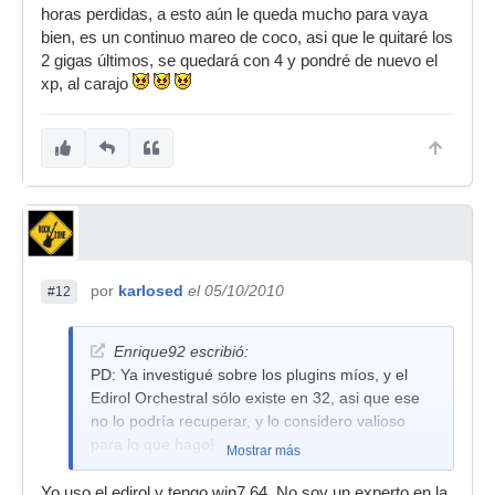
horas perdidas, a esto aún le queda mucho para vaya
bien, es un continuo mareo de coco, asi que le quitaré los
2 gigas últimos, se quedará con 4 y pondré de nuevo el
xp, al carajo
por
karlosed
el 05/10/2010
#12
Enrique92 escribió:
PD: Ya investigué sobre los plugins míos, y el
Edirol Orchestral sólo existe en 32, asi que ese
no lo podría recuperar, y lo considero valioso
para lo que hago!
Mostrar más
Yo uso el edirol y tengo win7 64. No soy un experto en la