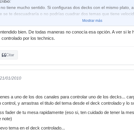
cribió:
no tiene mucho sentido. Si configuras dos decks con el mismo plato, a
e se te descuadraría o no podrías cuadrar dos temas que tiene velocid
Mostrar más
 entendido bien. De todas maneras no conocía esa opción. A ver si le
sigue hacer es tener 2 decks a un mismo plato,pero controlar solo el 
 controlado por los technics.
o tocas el q tienes seleccionado (supongo q el deck focus), el otro sigue
e probado, pero se q se puede hacer en el pro, y me suena q es algo d
Citar
 21/01/2010
ienes a uno de los dos canales para controlar uno de los decks... carga
 control, y arrastras el titulo del tema desde el deck controlado y lo s
oss fader de tu mesa rapidamente (eso si, ten cuidado de tener la 
 note)
evo tema en el deck controlado...