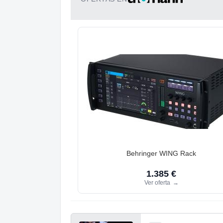
Behringer WING Rack
1.385 €
Ver oferta
→