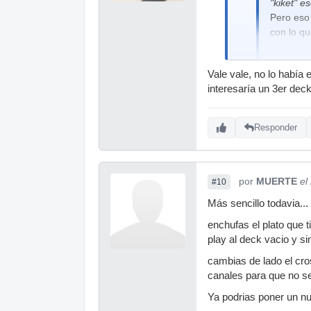
"kiket" es
Pero eso 
con lo qu
Vale vale, no lo había
no, lo q se con
interesaría un 3er deck
o tocas uno, sol
oido, nunca lo h
Responder
por
MUERTE
el
#10
Más sencillo todavia...
enchufas el plato que t
play al deck vacio y sin
cambias de lado el cr
canales para que no se
Ya podrias poner un nu