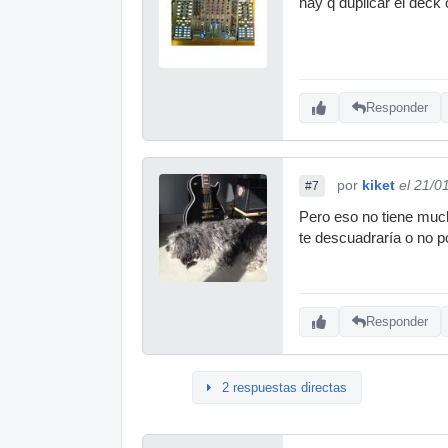
hay q duplicar el deck 
Responder
por
kiket
el 21/0
#7
Pero eso no tiene much
te descuadraría o no p
Responder
2 respuestas directas