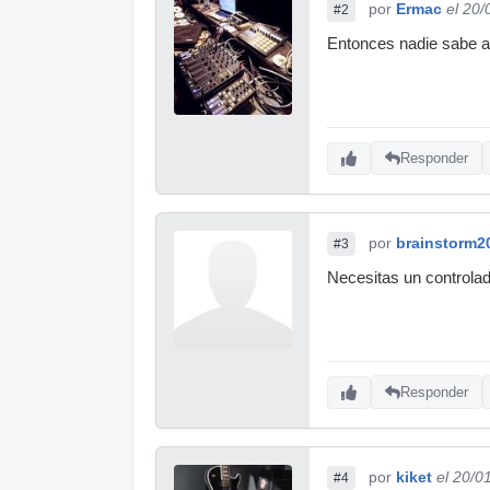
por
Ermac
el 20
#2
Entonces nadie sabe al
Responder
por
brainstorm2
#3
Necesitas un controlado
Responder
por
kiket
el 20/0
#4