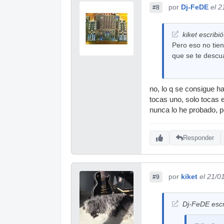
por
Dj-FeDE
el 2
#8
kiket escribió
Pero eso no tien
que se te descua
no, lo q se consigue h
tocas uno, solo tocas e
nunca lo he probado, p
Responder
por
kiket
el 21/0
#9
Dj-FeDE escr