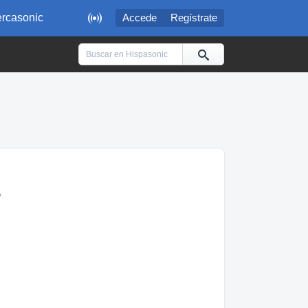

rcasonic
Accede
Regístrate
?