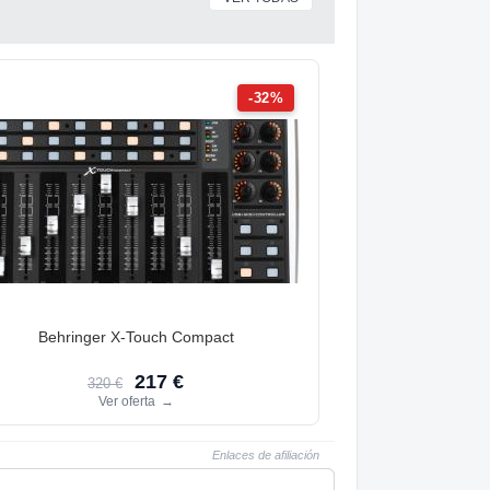
-32%
Behringer X-Touch Compact
217 €
320 €
Ver oferta
→
Enlaces de afiliación