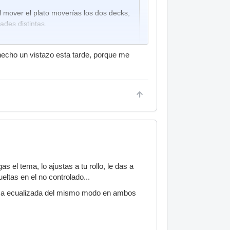
l mover el plato moverías los dos decks,
ades distintas.
 hecho un vistazo esta tarde, porque me
q esta seleccionado, osea q cuando mueves
 a su rollo como lo dejaste. Yo esto lo he
e duplicar el deck.
s el tema, lo ajustas a tu rollo, le das a
ueltas en el no controlado...
mesa ecualizada del mismo modo en ambos