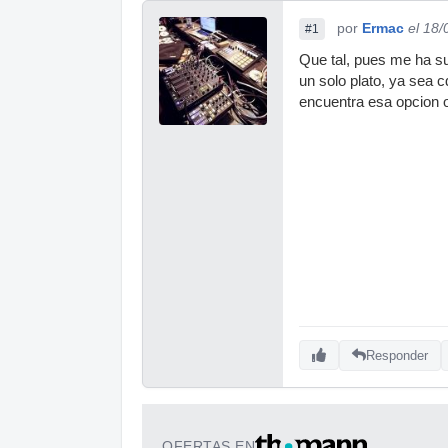
por
Ermac
el 18
#1
Que tal, pues me ha sur
un solo plato, ya sea 
encuentra esa opcion o
Responder
OFERTAS EN