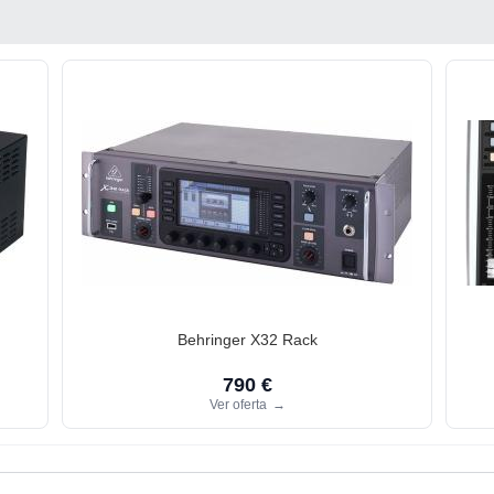
Behringer X32 Rack
790 €
Ver oferta
→