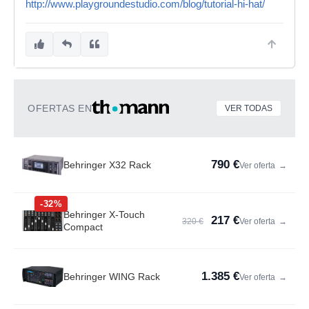
http://www.playgroundestudio.com/blog/tutorial-hi-hat/
OFERTAS EN
VER TODAS
790 €
Behringer X32 Rack
Ver oferta
→
-32%
Behringer X-Touch
217 €
320 €
Ver oferta
→
Compact
1.385 €
Behringer WING Rack
Ver oferta
→