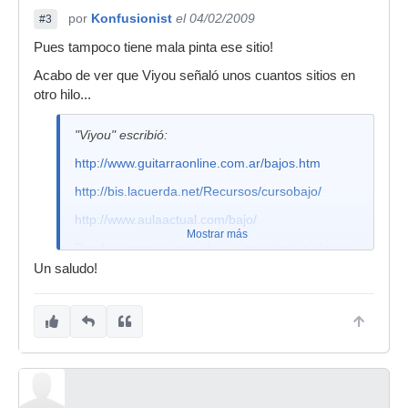
por
Konfusionist
el 04/02/2009
#3
Pues tampoco tiene mala pinta ese sitio!
Acabo de ver que Viyou señaló unos cuantos sitios en
otro hilo...
"Viyou" escribió:
http://www.guitarraonline.com.ar/bajos.htm
http://bis.lacuerda.net/Recursos/cursobajo/
http://www.aulaactual.com/bajo/
Mostrar más
Puedes empezar por ahí... o apuntarte a clases
Un saludo!
Cuando ya hayas aprendido a tocar "algo",
entonces podrás definirte por un estilo u otro.
Saludos