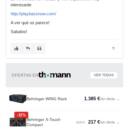
interesante
http://playbassnow.com/
A ver qué os parece!
Saludos!
OFERTAS EN
VER TODAS
1.385 €
Behringer WING Rack
Ver oferta
→
-32%
Behringer X-Touch
217 €
320 €
Ver oferta
→
Compact