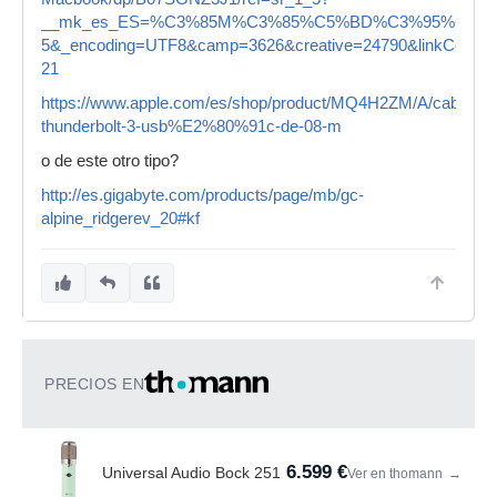
__mk_es_ES=%C3%85M%C3%85%C5%BD%C3%95%C3%91&crid=
5&_encoding=UTF8&camp=3626&creative=24790&linkCode=ur
21
https://www.apple.com/es/shop/product/MQ4H2ZM/A/cable-
thunderbolt-3-usb%E2%80%91c-de-08-m
o de este otro tipo?
http://es.gigabyte.com/products/page/mb/gc-
alpine_ridgerev_20#kf
PRECIOS EN
6.599 €
Universal Audio Bock 251
Ver en thomann
→