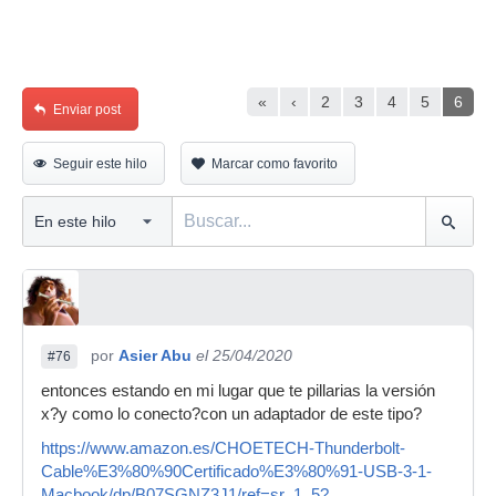
«
‹
2
3
4
5
6
Enviar post
Seguir este hilo
Marcar como favorito
por
Asier Abu
el 25/04/2020
#76
entonces estando en mi lugar que te pillarias la versión
x?y como lo conecto?con un adaptador de este tipo?
https://www.amazon.es/CHOETECH-Thunderbolt-
Cable%E3%80%90Certificado%E3%80%91-USB-3-1-
Macbook/dp/B07SGNZ3J1/ref=sr_1_5?