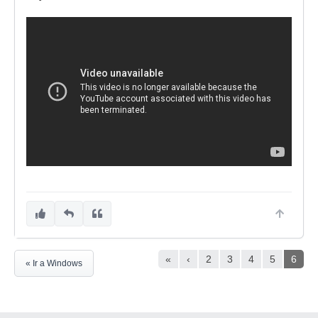
«
‹
2
3
4
5
6
« Ir a Windows