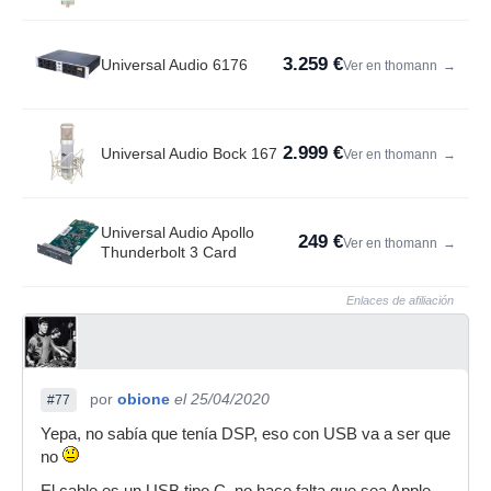
3.259 €
Universal Audio 6176
Ver en thomann
→
2.999 €
Universal Audio Bock 167
Ver en thomann
→
Universal Audio Apollo
249 €
Ver en thomann
→
Thunderbolt 3 Card
Enlaces de afiliación
por
obione
el 25/04/2020
#77
Yepa, no sabía que tenía DSP, eso con USB va a ser que
no