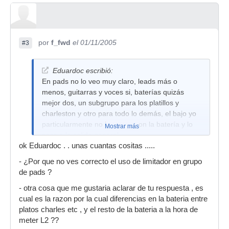
por
f_fwd
el 01/11/2005
#3
Eduardoc escribió:
En pads no lo veo muy claro, leads más o
menos, guitarras y voces si, baterías quizás
mejor dos, un subgrupo para los platillos y
charleston y otro para todo lo demás, el bajo yo
particularmente no lo pongo con la batería y lo
Mostrar más
saco a la salida general.
ok Eduardoc . . unas cuantas cositas .....
- ¿Por que no ves correcto el uso de limitador en grupo
de pads ?
- otra cosa que me gustaria aclarar de tu respuesta , es
cual es la razon por la cual diferencias en la bateria entre
platos charles etc , y el resto de la bateria a la hora de
meter L2 ??