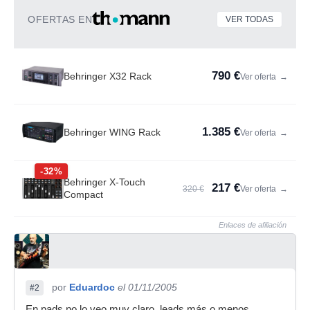
OFERTAS EN
VER TODAS
790 €
Behringer X32 Rack
Ver oferta
→
1.385 €
Behringer WING Rack
Ver oferta
→
-32%
Behringer X-Touch
217 €
320 €
Ver oferta
→
Compact
Enlaces de afiliación
por
Eduardoc
el 01/11/2005
#2
En pads no lo veo muy claro, leads más o menos,