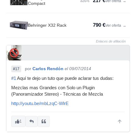
217 €
320 €
Ver oferta
→
Compact
790 €
Behringer X32 Rack
Ver oferta
→
Enlaces de afiliación
por
Carlos Rendón
el 09/07/2014
#17
#1
Aquí te dejo un tuto que puede aclarar tus dudas:
Mezclas mas Grandes con Solo un Plugin
(Panoramizador Stereo) - Técnicas de Mezcla
http://youtu.be/mbLzqC-WlrE
1