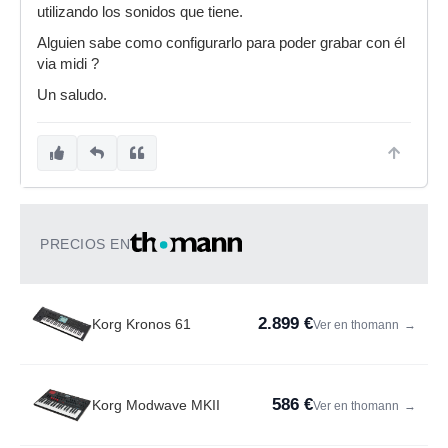
utilizando los sonidos que tiene.
Alguien sabe como configurarlo para poder grabar con él
via midi ?
Un saludo.
PRECIOS EN
2.899 €
Korg Kronos 61
Ver en thomann
→
586 €
Korg Modwave MKII
Ver en thomann
→