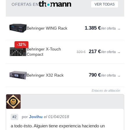
OFERTAS EN
VER TODAS
1.385 €
Behringer WING Rack
Ver oferta
→
-32%
Behringer X-Touch
217 €
320 €
Ver oferta
→
Compact
790 €
Behringer X32 Rack
Ver oferta
→
Enlaces de afiliación
por
Jovihu
el 01/04/2018
#2
a todo ésto. Alguien tiene experiencia haciendo un