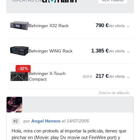
OFERTAS EN
VER TODAS
790 €
Behringer X32 Rack
Ver oferta
→
1.385 €
Behringer WING Rack
Ver oferta
→
-32%
Behringer X-Touch
217 €
320 €
Ver oferta
→
Compact
Enlaces de afiliación
por
Angel Herrero
el 14/07/2005
#2
Hola, mira con protools al importar la pelicula, tienes que
pinchar en (Movie: play Dv movie out FireWire port) y