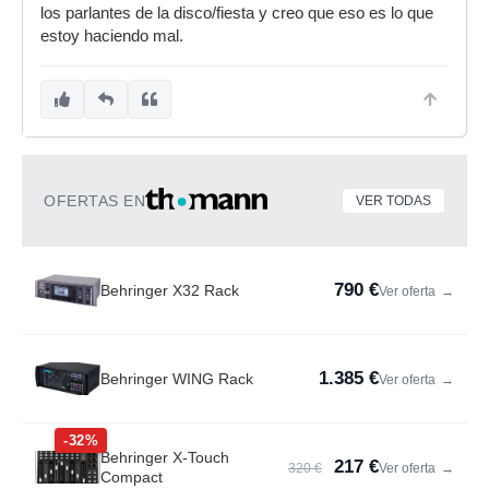
los parlantes de la disco/fiesta y creo que eso es lo que
estoy haciendo mal.
OFERTAS EN
VER TODAS
790 €
Behringer X32 Rack
Ver oferta
→
1.385 €
Behringer WING Rack
Ver oferta
→
-32%
Behringer X-Touch
217 €
320 €
Ver oferta
→
Compact