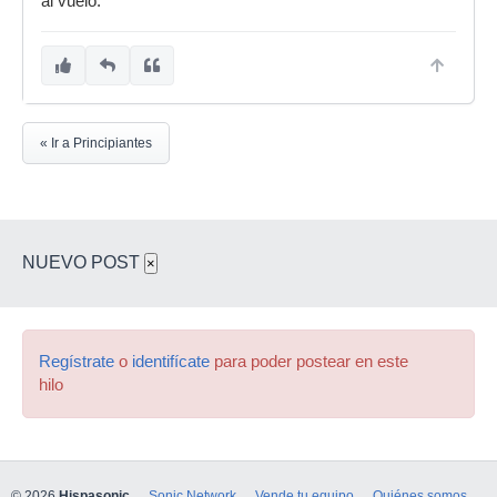
al vuelo.
« Ir a Principiantes
NUEVO POST
×
Regístrate
o
identifícate
para poder postear en este
hilo
© 2026
Hispasonic
Sonic Network
Vende tu equipo
Quiénes somos