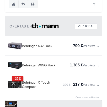
OFERTAS EN
VER TODAS
790 €
Behringer X32 Rack
Ver oferta
→
1.385 €
Behringer WING Rack
Ver oferta
→
-32%
Behringer X-Touch
217 €
320 €
Ver oferta
→
Compact
Enlaces de afiliación