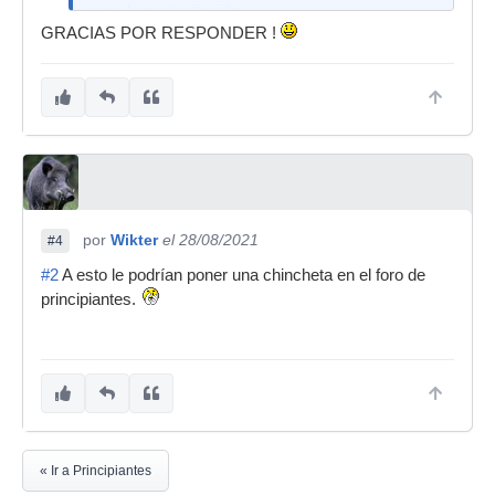
para la masterización.
GRACIAS POR RESPONDER !
En la reproducción en canales independientes es
por el nivel de señal en que mejor se comportan
los plugins y en el canal master es por margen
de headroom.
En la masterización debes alcanzar un nivel de
señal de entre -12 y -8/7 dbs RMS para el tema
en general.
Como puedes ver en la mezcla no se utiliza la
por
Wikter
el 28/08/2021
#4
regla de señal RMS, sino la de señal pico que es
#2
A esto le podrían poner una chincheta en el foro de
la que utiliza el DAW y para decirlo sencillo lo
que te permite el rango dinamico del convertidor
principiantes.
A/D D/A de la interfaz de audio que utilizas antes
de llegar a saturar la señal (en digital). Y al
masterizar lo que estamos haciendo es
olvidarnos de la señal pico que ya en la mezcla
hemos tomamos todas las precauciones para
que en la suma de canales dejar la salida master
sin saturar con el margen de entre -6/3 dbs de
« Ir a Principiantes
headroom y centrarnos con la cadena de plugins