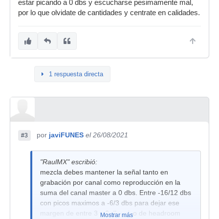
estar picando a 0 dbs y escucharse pesimamente mal,
por lo que olvidate de cantidades y centrate en calidades.
1 respuesta directa
por
javiFUNES
el 26/08/2021
#3
"RaulMX" escribió:
mezcla debes mantener la señal tanto en
grabación por canal como reproducción en la
suma del canal master a 0 dbs. Entre -16/12 dbs
con picos maximos a -6/3 dbs para dejar ese
margen de entre 3 y 6 dbs pico de headroom
Mostrar más