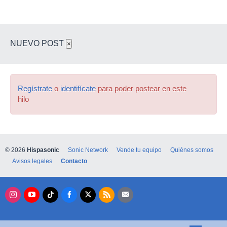
de mastering (Que si la mezcla esta bien hecha
puede ser un simple limitador y un medidor de
señal RMS) en alcanzar un nivel de señal de
entre -12 y -8/7 dbs RMS, para dejar la
NUEVO POST
×
producción musical con una potencia de sonido
comercial.
Ahora hay mezclas que ni aun que las pongas a
- 7 dbs RMS en la masterización del tema se
Regístrate
o
identifícate
para poder postear en este
escuchan con potencia de sonido comercial y
hilo
esto es por que en la mezcla nos olvidamos de
la psicoacústica, de como percibimos los sonidos
y creemos que con solo hacer una mezcla
balanceada de niveles ya en el master alcanzara
sin problemas la potencia comercial necesaria y
© 2026
Hispasonic
Sonic Network
Vende tu equipo
Quiénes somos
no... Esto se debe estudiar antes para poder
Avisos legales
Contacto
alcanzar esa potencia en el matering que
buscamos pero tomandolo en cuenta y
aplicandolo desde la mezcla...
Que tanta presencia debe tener la voz en la
mezcla... Dependera del genero musical de los