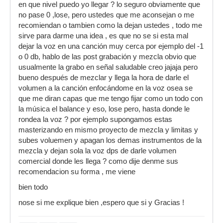
en que nivel puedo yo llegar ? lo seguro obviamente que
no pase 0 ,lose, pero ustedes que me aconsejan o me
recomiendan o tambien como la dejan ustedes , todo me
sirve para darme una idea , es que no se si esta mal
dejar la voz en una canción muy cerca por ejemplo del -1
o 0 db, hablo de las post grabación y mezcla obvio que
usualmente la grabo en señal saludable creo jajaja pero
bueno después de mezclar y llega la hora de darle el
volumen a la canción enfocándome en la voz osea se
que me diran capas que me tengo fijar como un todo con
la música el balance y eso, lose pero, hasta donde le
rondea la voz ? por ejemplo supongamos estas
masterizando en mismo proyecto de mezcla y limitas y
subes voluemen y apagan los demas instrumentos de la
mezcla y dejan sola la voz dps de darle volumen
comercial donde les llega ? como dije denme sus
recomendacion su forma , me viene
bien todo
nose si me explique bien ,espero que si y Gracias !