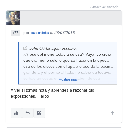
Enlaces de afiliación
por
cuentista
el 23/06/2016
#77
John O'Flanagan escribió:
¿Y eso del mono todavía se usa? Vaya, yo creía
que era mono solo lo que se hacía en la época
esa de los discos con el aparato ese de la bocina
grandota y el perrito al lado, no sabía qu todavía
se hacían cosas en mono. ¿Saben de cua
Mostrar más
aparato hablo? se les llama victrola, me acuerdo
A ver si tomas nota y aprendes a razonar tus
perfecto por unos dibujos animados de esos del
exposiciones, Harpo
año del cataplúm, en youtube se pueden ver
caricaturas del ano del cataplum, algunos son
muy divertidos y recuerdo que vi una victorla una
vez. A los djs a esos sí nunca les he visto usar
una, debe ser muy incómodo estar cambiando
discos con victrolas, además creo que ni siquiera