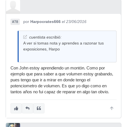
se les puede conectar un cable, esos aparatos
no tenían un hueco para meterles un cable eso
vino después.
por
Harpocrates666
el 23/06/2016
#78
cuentista escribió:
A ver si tomas nota y aprendes a razonar tus
exposiciones, Harpo
Con John estoy aprendiendo un montón. Como por
ejemplo que para saber a que volumen estoy grabando,
pues tengo que ir a mirar en donde tengo el
potenciometro de volumen. Es que yo digo como en
tantos años no fui capaz de reparar en algo tan obvio.