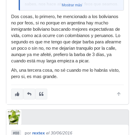
sabes, nos hace atractivos por feos que seamos.
Mostrar más
Aunque tú la tienes más grande, eso hay que
Dos cosas, lo primero, he mencionado a los bolivianos
reconocerlo
no por feos, si no porque en argentina hay mucho
inmigrante boliviano buscando mejores expectativas de
vida, como acá ocurre con colombianos y peruanos. Lo
segundo es que me tengo que dejar barba para afearme
un poco o sin no, no me dejarían tranquilo por la calle,
aunque ya me afeité, prefiero la barba de 3 días, ya
cuando está muy larga empieza a picar.
Ah, una tercera cosa, no sé cuando me lo habrás visto,
pero si, es mas grande.
por
rextex
el 30/06/2016
#88