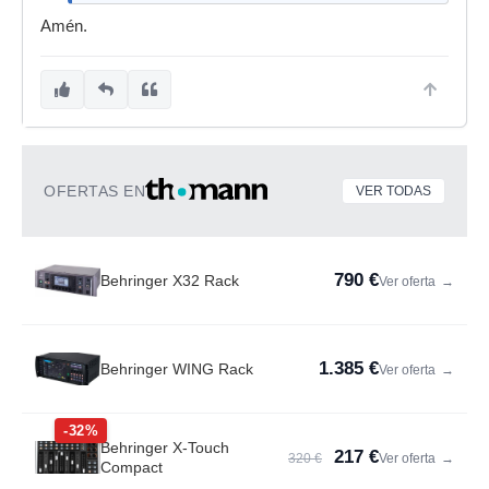
Amén.
OFERTAS EN
VER TODAS
790 €
Behringer X32 Rack
Ver oferta
→
1.385 €
Behringer WING Rack
Ver oferta
→
-32%
Behringer X-Touch
217 €
320 €
Ver oferta
→
Compact