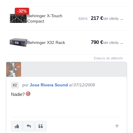
-32%
Behringer X-Touch
217 €
320 €
Ver oferta
→
Compact
790 €
Behringer X32 Rack
Ver oferta
→
Enlaces de afiliación
por
Jose Rivera Sound
el 07/12/2009
#2
Nadie?