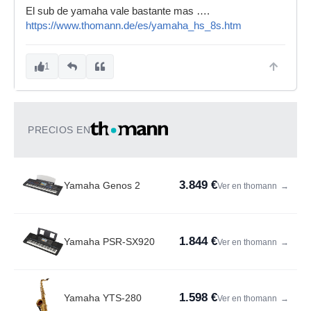
El sub de yamaha vale bastante mas ….
https://www.thomann.de/es/yamaha_hs_8s.htm
1
PRECIOS EN
3.849 €
Yamaha Genos 2
Ver en thomann
→
1.844 €
Yamaha PSR-SX920
Ver en thomann
→
1.598 €
Yamaha YTS-280
Ver en thomann
→