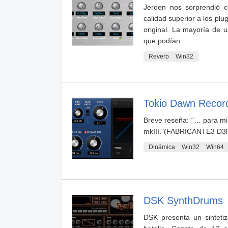
Jeroen nos sorprendió c
calidad superior a los pl
original. La mayoría de 
que podían...
Reverb
Win32
Tokio Dawn Recor
Breve reseña: “… para mi 
mkIII."(FABRICANTE3 D3l
Dinámica
Win32
Win64
DSK SynthDrums
DSK presenta un sinteti