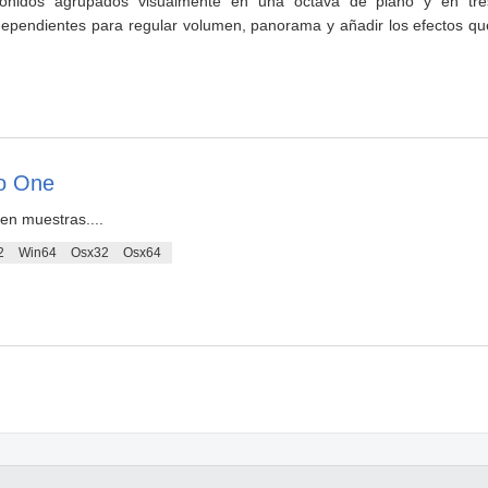
sonidos agrupados visualmente en una octava de piano y en tre
dependientes para regular volumen, panorama y añadir los efectos qu
o One
en muestras....
2
Win64
Osx32
Osx64