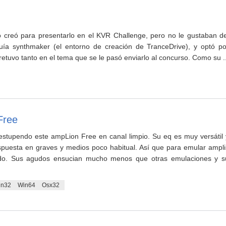
 creó para presentarlo en el KVR Challenge, pero no le gustaban de
luía synthmaker (el entorno de creación de TranceDrive), y optó po
retuvo tanto en el tema que se le pasó enviarlo al concurso. Como su ..
Free
stupendo este ampLion Free en canal limpio. Su eq es muy versátil 
puesta en graves y medios poco habitual. Así que para emular ampli
ado. Sus agudos ensucian mucho menos que otras emulaciones y s
in32
Win64
Osx32