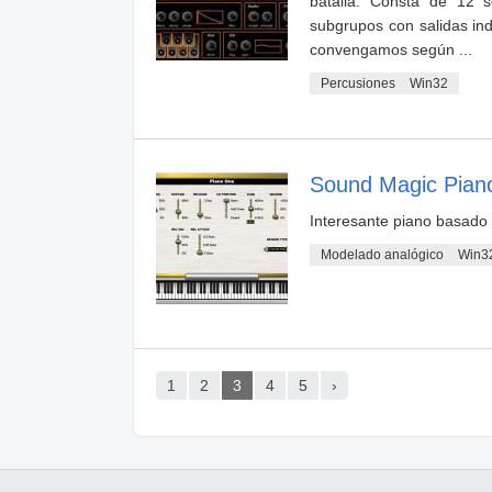
batalla. Consta de 12 
subgrupos con salidas in
convengamos según ...
Percusiones
Win32
Sound Magic Pian
Interesante piano basado 
Modelado analógico
Win3
1
2
3
4
5
›