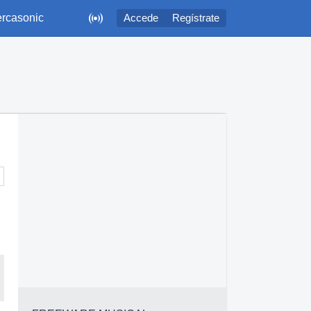

rcasonic
Accede
Regístrate