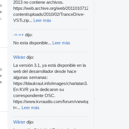
2013 no contiene archivos.
o
https://web.archive.org/web/20110107122733/http://www.yed
a
content/uploads/2010/02/TranceDrive-
,
VSTi.zip...
Leer más
-×-=+
dijo:
No esta disponible...
Leer más
Wikter
dijo:
La versión 3.1, ya está disponible en la
o
web del desarrollador desde hace
e
algunas semanas:
s
https://blaukraut.info/images/charlatan3.png
En KVR ya le dedicaron su
correspondiente OSC.
https://www.kvraudio.com/forum/viewtopic.php?
t=...
Leer más
Wikter
dijo: