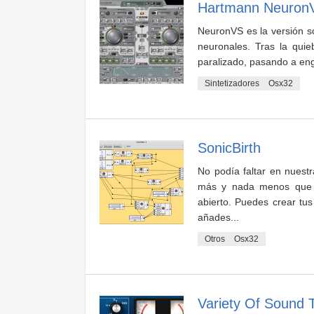
Hartmann Neuron
NeuronVS es la versión s
neuronales. Tras la qui
paralizado, pasando a eng
Sintetizadores
Osx32
SonicBirth
No podía faltar en nuest
más y nada menos que t
abierto. Puedes crear tu
añades...
Otros
Osx32
Variety Of Sound 