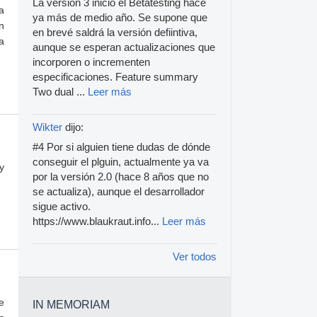
La versión 3 inició el Betatesting hace
a
ya más de medio año. Se supone que
n
en brevé saldrá la versión defiintiva,
a
aunque se esperan actualizaciones que
incorporen o incrementen
especificaciones. Feature summary
Two dual ...
Leer más
Wikter
dijo:
#4 Por si alguien tiene dudas de dónde
conseguir el plguin, actualmente ya va
y
por la versión 2.0 (hace 8 años que no
se actualiza), aunque el desarrollador
sigue activo.
https://www.blaukraut.info...
Leer más
Ver todos
e
IN MEMORIAM