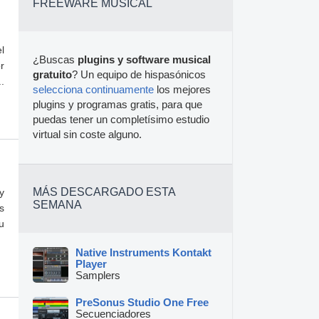
FREEWARE MUSICAL
l
¿Buscas
plugins y software musical
r
gratuito
? Un equipo de hispasónicos
.
selecciona continuamente
los mejores
plugins y programas gratis, para que
puedas tener un completísimo estudio
virtual sin coste alguno.
MÁS DESCARGADO ESTA
y
SEMANA
s
u
Native Instruments Kontakt
Player
Samplers
PreSonus Studio One Free
Secuenciadores