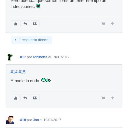
Pero bueno... que somos libres de tener ese tipo de
indecisiones.
1 respuesta directa
#17
por
robinette
el 19/01/2017
#14
#15
Y nadie lo duda.
#18
por
Jon
el 19/01/2017