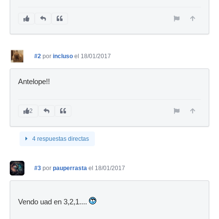
#2
por
incluso
el 18/01/2017
Antelope!!
2
4 respuestas directas
#3
por
pauperrasta
el 18/01/2017
Vendo uad en 3,2,1....