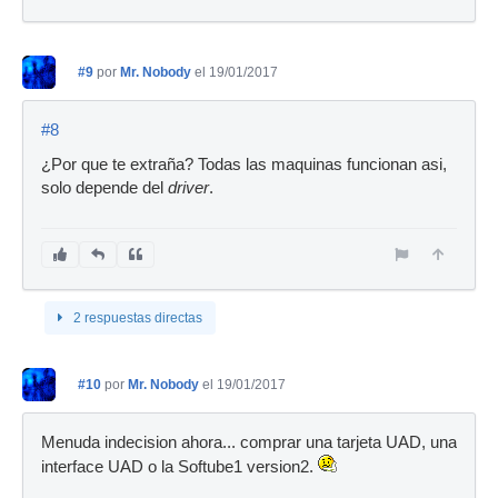
#9
por
Mr. Nobody
el 19/01/2017
#8
¿Por que te extraña? Todas las maquinas funcionan asi,
solo depende del
driver
.
2 respuestas directas
#10
por
Mr. Nobody
el 19/01/2017
Menuda indecision ahora... comprar una tarjeta UAD, una
interface UAD o la Softube1 version2.