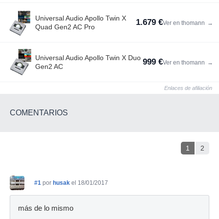
Universal Audio Apollo Twin X
1.679 €
Ver en thomann
→
Quad Gen2 AC Pro
Universal Audio Apollo Twin X Duo
999 €
Ver en thomann
→
Gen2 AC
Enlaces de afiliación
COMENTARIOS
1
2
#1
por
husak
el 18/01/2017
más de lo mismo