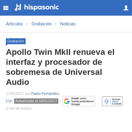
Artículos
Grabación
Noticias
Grabación
Apollo Twin MkII renueva el
interfaz y procesador de
sobremesa de Universal
Audio
17/01/2017 por
Pablo Fernández-
Cid
|
Actualizado el 18/01/2017
|
2 min de lectura