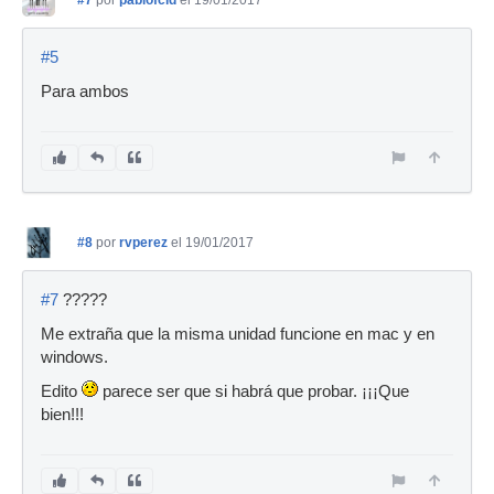
#7
por
pablofcid
el 19/01/2017
#5
Para ambos
#8
por
rvperez
el 19/01/2017
#7
?????
Me extraña que la misma unidad funcione en mac y en
windows.
Edito
parece ser que si habrá que probar. ¡¡¡Que
bien!!!