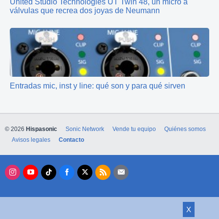
United Studio Technologies UT Twin 48, un micro a
válvulas que recrea dos joyas de Neumann
Entradas mic, inst y line: qué son y para qué sirven
© 2026
Hispasonic
Sonic Network
Vende tu equipo
Quiénes somos
Avisos legales
Contacto
X