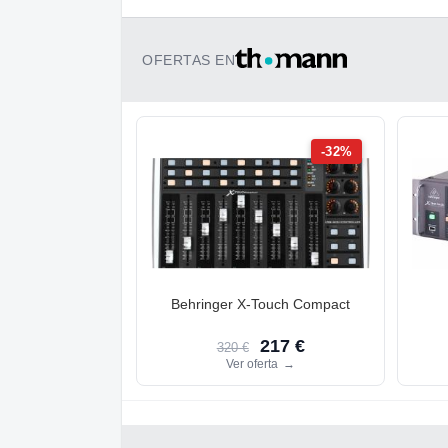
OFERTAS EN
-32%
Behringer X-Touch Compact
217 €
320 €
Ver oferta
→