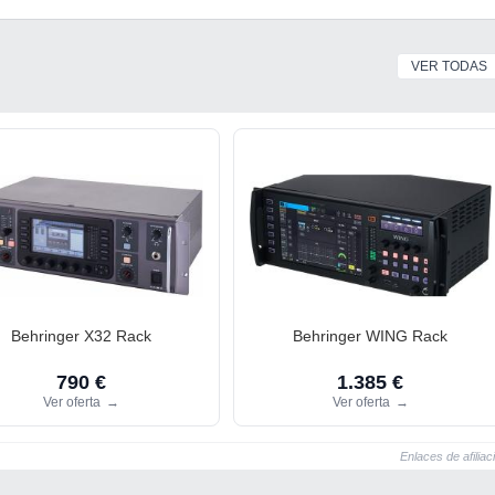
VER TODAS
Behringer X32 Rack
Behringer WING Rack
790 €
1.385 €
Ver oferta
→
Ver oferta
→
Enlaces de afiliac