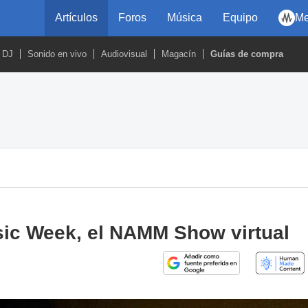
Artículos
Foros
Música
Equipo
Me
DJ
Sonido en vivo
Audiovisual
Magacín
Guías de compra
sic Week, el NAMM Show virtual