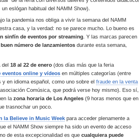
rtual" de la feria con diversos talleres y contenidos didáctico
es un eslógan habitual del NAMM Show).
jo la pandemia nos obliga a vivir la semana del NAMM
uestra casa, y la verdad: no se parece mucho. Lo bueno es
n sinfín de eventos por streaming
. Y las marcas parecen
 buen número de lanzamientos
durante esta semana,
a del
18 al 22 de enero
(dos días más que la feria
 eventos online y vídeos
en múltiples categorías (entre
s y en idioma español, como uno sobre el
fraude en la venta
 asociación Comúsica, que podrá verse hoy mismo). Eso sí,
uen la
zona horaria de Los Angeles
(9 horas menos que en
ue trasnochar un poco.
en la Believe in Music Week
para acceder plenamente a
nque el NAMM Show siempre ha sido un evento de acceso
ueno de esta excepcionalidad es que
cualquiera puede