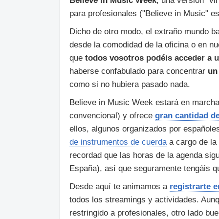
Believe in Music Week
, una versión "vi
para profesionales ("Believe in Music" 
Dicho de otro modo, el extraño mundo ba
desde la comodidad de la oficina o en n
que
todos vosotros podéis acceder a u
haberse confabulado para concentrar
un
como si no hubiera pasado nada.
Believe in Music Week estará en march
convencional) y ofrece
gran cantidad de
ellos, algunos organizados por españole
de instrumentos de cuerda
a cargo de la
recordad que las horas de la agenda sig
España), así que seguramente tengáis q
Desde aquí te animamos a
registrarte 
todos los streamings y actividades. Au
restringido a profesionales, otro lado b