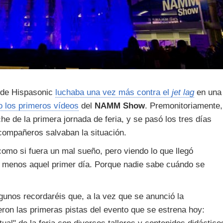
o de Hispasonic
luchaba una vez más contra el
jet lag
en una
o los primeros vídeos
del
NAMM Show
. Premonitoriamente,
e de la primera jornada de feria, y se pasó los tres días
compañeros salvaban la situación.
o si fuera un mal sueño, pero viendo lo que llegó
al menos aquel primer día. Porque nadie sabe cuándo se
gunos recordaréis que, a la vez que se anunció la
ieron las primeras pistas del evento que se estrena hoy: