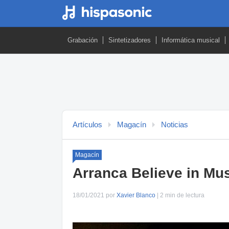
Grabación
Sintetizadores
Informática musical
Artículos
Magacín
Noticias
Magacín
Arranca Believe in Mu
18/01/2021 por
Xavier Blanco
| 2 min de lectura