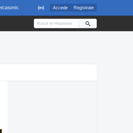

rcasonic
Accede
Regístrate