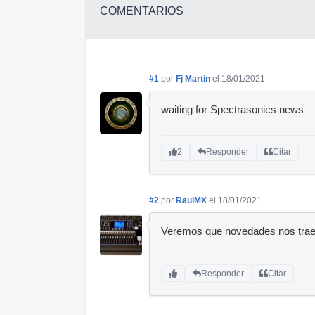
COMENTARIOS
#1
por
Fj Martin
el 18/01/2021
waiting for Spectrasonics news
2
Responder
Citar
#2
por
RaulMX
el 18/01/2021
Veremos que novedades nos tra
Responder
Citar