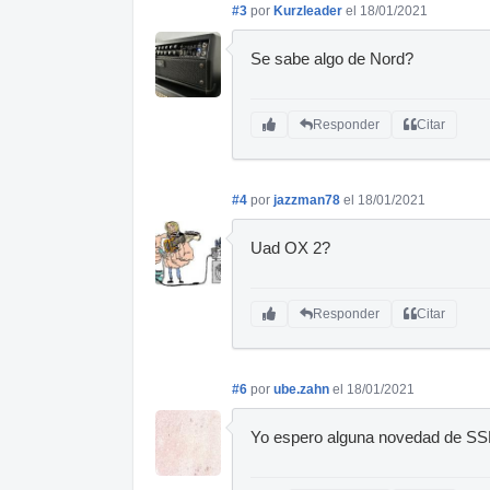
#3
por
Kurzleader
el 18/01/2021
Se sabe algo de Nord?
Responder
Citar
#4
por
jazzman78
el 18/01/2021
Uad OX 2?
Responder
Citar
#6
por
ube.zahn
el 18/01/2021
Yo espero alguna novedad de SS