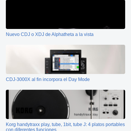
Nuevo CDJ o XDJ de Alphatheta a la vista
CDJ-3000X al fin incorpora el Day Mode
Korg handytraxx play, tube, 1bit, tube J: 4 platos portables
con diferentes funciones