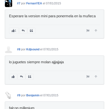
#7
por
FernanYEA
el 07/01/2015
Esperare la version mini para ponermela en la muñeca
1
#8
por
Kdjsound
el 07/01/2015
lo juguetes siempre molan ajjjajjaja
#9
por
Benjamin
el 07/01/2015
falcon millenium