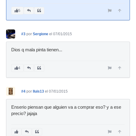
5
#3
por
Sergione
el 07/01/2015
Dios q mala pinta tienen...
4
#4
por
lluis13
el 07/01/2015
Enserio piensan que alguien va a comprar eso? y a ese
precio? jajaja