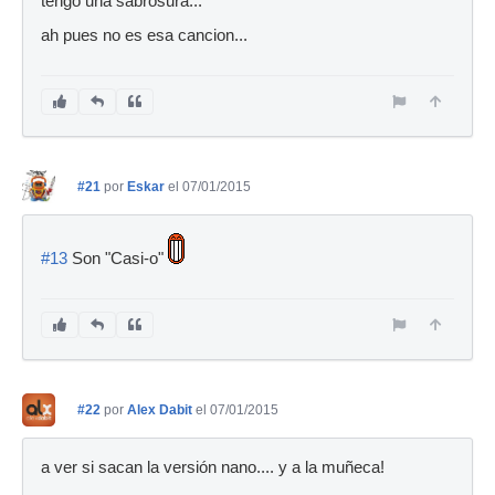
tengo una sabrosura...
ah pues no es esa cancion...
#21
por
Eskar
el 07/01/2015
#13
Son "Casi-o"
#22
por
Alex Dabit
el 07/01/2015
a ver si sacan la versión nano.... y a la muñeca!