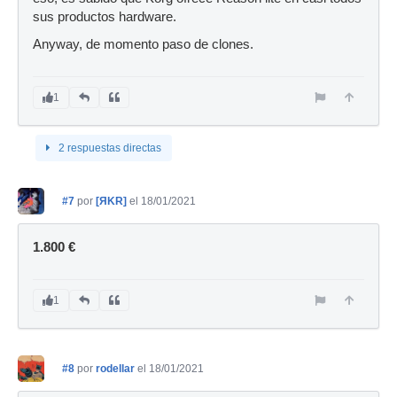
sus productos hardware.
Anyway, de momento paso de clones.
1
2 respuestas directas
#7
por
[ЯKR]
el 18/01/2021
1.800 €
1
#8
por
rodellar
el 18/01/2021