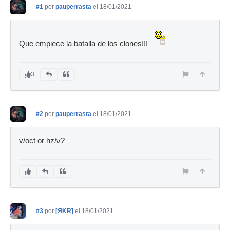
#1
por
pauperrasta
el 18/01/2021
Que empiece la batalla de los clones!!!
3
#2
por
pauperrasta
el 18/01/2021
v/oct or hz/v?
#3
por
[ЯKR]
el 18/01/2021