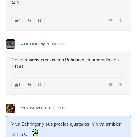
aun
4
#14
por
autoy
el 18/01/2021
No comparéis precios con Behringer, comparadlo con
TTSH.
1
#15
por
Total
el 18/01/2021
Viva Behringer y sus precios ajustados. Y viva también
el Tito Uli.