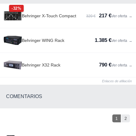
-32%
217 €
Behringer X-Touch Compact
320 €
Ver oferta
→
1.385 €
Behringer WING Rack
Ver oferta
→
790 €
Behringer X32 Rack
Ver oferta
→
Enlaces de afiliación
COMENTARIOS
1
2