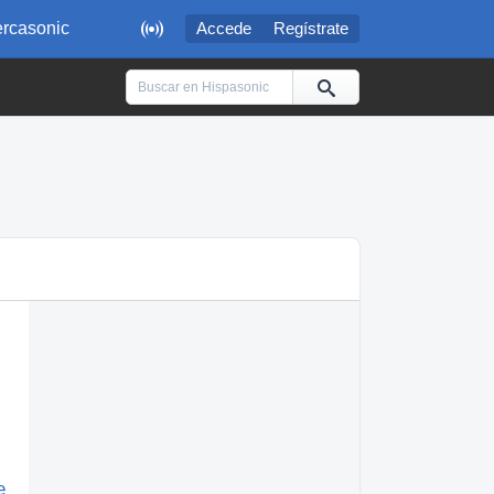

rcasonic
Accede
Regístrate
e