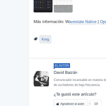
Más información: W
avestate Native
|
Ops
Korg
EL AUTOR
David Baizán
Comunicador incansable en materia de
de osciladores de baja frecuencia.
¿Te gustó este artículo?
10
Agradecer al autor