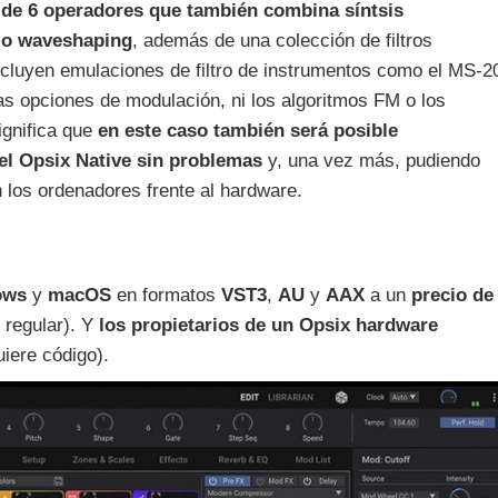
de 6 operadores que también combina síntsis
a o waveshaping
, además de una colección de filtros
cluyen emulaciones de filtro de instrumentos como el MS-2
as opciones de modulación, ni los algoritmos FM o los
ignifica que
en este caso también será posible
 el Opsix Native sin problemas
y, una vez más, pudiendo
los ordenadores frente al hardware.
ows
y
macOS
en formatos
VST3
,
AU
y
AAX
a un
precio de
 regular). Y
los propietarios de un Opsix hardware
iere código).