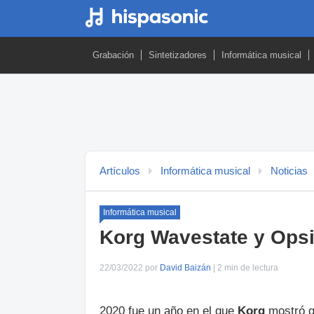
Grabación
Sintetizadores
Informática musical
Artículos
Informática musical
Noticias
Informática musical
Korg Wavestate y Opsi
22/03/2022 por
David Baizán
| 2 min de lectura
2020 fue un año en el que
Korg
mostró q