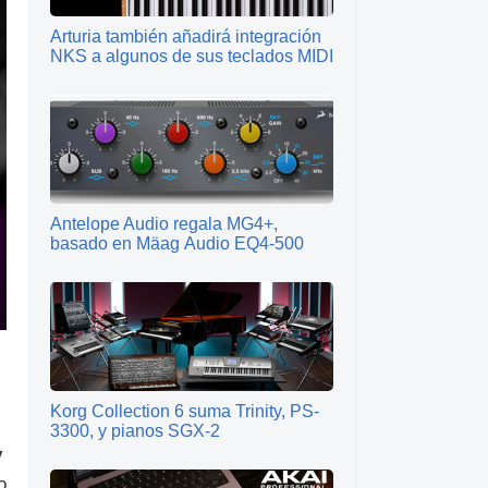
Arturia también añadirá integración
NKS a algunos de sus teclados MIDI
Antelope Audio regala MG4+,
basado en Mäag Audio EQ4-500
,
Korg Collection 6 suma Trinity, PS-
3300, y pianos SGX-2
y
o