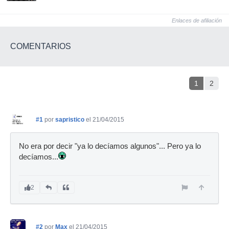
Enlaces de afiliación
COMENTARIOS
1
2
#1
por
sapristico
el 21/04/2015
No era por decir "ya lo decíamos algunos"... Pero ya lo
decíamos...
2
#2
por
Max
el 21/04/2015