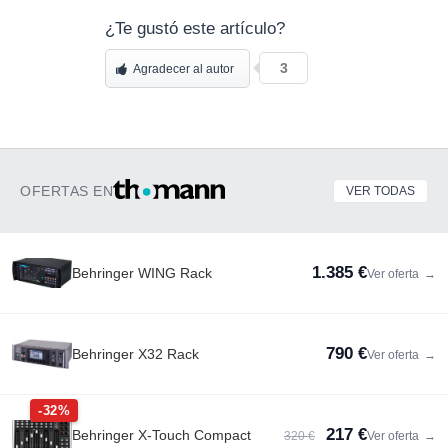
¿Te gustó este artículo?
3
Agradecer al autor
OFERTAS EN
VER TODAS
1.385 €
Behringer WING Rack
Ver oferta
→
790 €
Behringer X32 Rack
Ver oferta
→
-32%
217 €
Behringer X-Touch Compact
320 €
Ver oferta
→