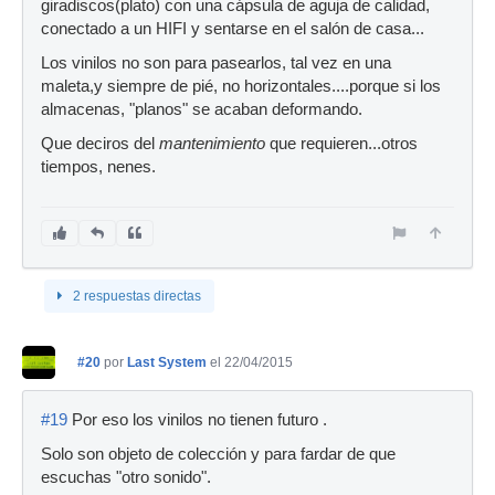
giradiscos(plato) con una cápsula de aguja de calidad,
conectado a un HIFI y sentarse en el salón de casa...
Los vinilos no son para pasearlos, tal vez en una
maleta,y siempre de pié, no horizontales....porque si los
almacenas, "planos" se acaban deformando.
Que deciros del
mantenimiento
que requieren...otros
tiempos, nenes.
2 respuestas directas
#20
por
Last System
el 22/04/2015
#19
Por eso los vinilos no tienen futuro .
Solo son objeto de colección y para fardar de que
escuchas "otro sonido".