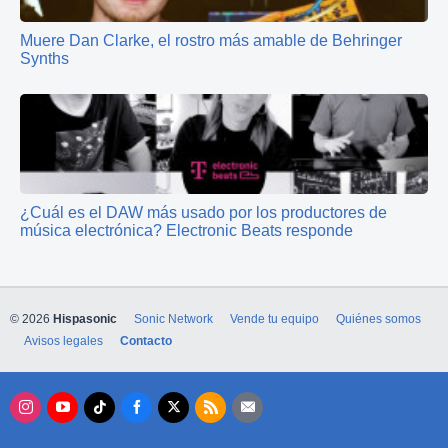
Muere Dan Clarke, el rostro más amable de Behringer
Synths
¿Cuál es el DAW más usado por los productores de
música electrónica? Electronic Beats responde
© 2026
Hispasonic
Sonic Network
Vende tu equipo
Quiénes somos
Avisos legales
Contacto