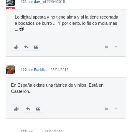
#21
por
dav_
el 22/04/2015
Ban
Lo digital apesta y no tiene alma y si la tiene recortada
a bocados de burro ... Y por cierto, lo físico mola mas
...
#22
por
Euridia
el 23/04/2015
En España existe una fábrica de vinilos. Está en
Castellón.
1
#23
por
-----
el 23/04/2015