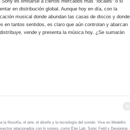
 Sony es limitarse a ciertos mercados más "locales" o si
tar en distribución global. Aunque hoy en día, con la
icación musical donde abundan las casas de discos y donde
es en tantos sentidos, es claro que aún controlan y abarcan
 distribuye, vende y presenta la música hoy. ¿Se sumarán
 la filosofía, el arte, el diseño y la tecnología del sonido. Vive en Medellín
oyectos relacionados con lo sonoro, como Éter Lab, Sonic Field y Designing