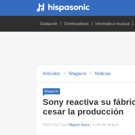
Grabación
Sintetizadores
Informática musical
Artículos
Magacín
Noticias
Magacín
Sony reactiva su fábri
cesar la producción
04/07/2017 por
Miguel Isaza
| 1 min de lectura