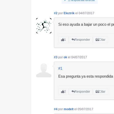
#2
por
Eleztrik
el 04/07/2017
Si eso ayuda a bajar un poco el pr
1
Responder
Citar
#3
por
ok
el 04/07/2017
#1
Esa pregunta ya esta respondida
2
Responder
Citar
#4
por
modelt
el 05/07/2017