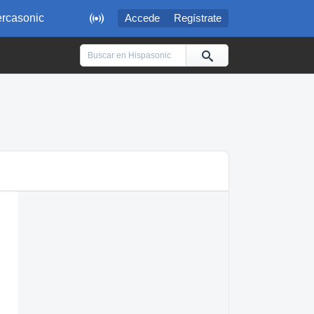

rcasonic
Accede
Regístrate