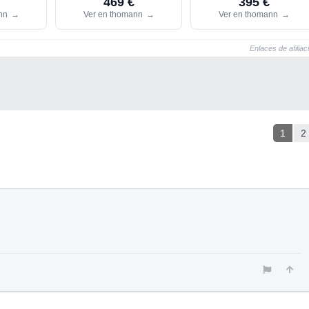
469 €
395 €
ann
→
Ver en thomann
→
Ver en thomann
→
Enlaces de afiliac
1
2