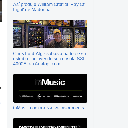
Así produjo William Orbit el 'Ray Of
Light' de Madonna
Chris Lord-Alge subasta parte de su
estudio, incluyendo su consola SSL
4000E, en Analogr.com
e
e
inMusic compra Native Instruments