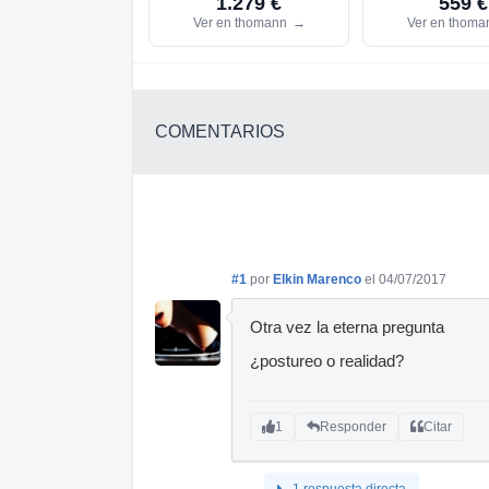
1.279 €
559 €
Ver en thomann
→
Ver en thom
COMENTARIOS
#1
por
Elkin Marenco
el 04/07/2017
Otra vez la eterna pregunta
¿postureo o realidad?
1
Responder
Citar
1 respuesta directa