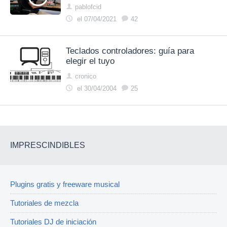
pablofcid
el 07/04/2021
42
Teclados controladores: guía para
elegir el tuyo
cronico
el 30/04/2004
25
IMPRESCINDIBLES
Plugins gratis y freeware musical
Tutoriales de mezcla
Tutoriales DJ de iniciación