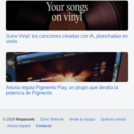
Suno Vinyl: tus canciones creadas con IA, planchadas en
vinilo
Arturia regala Pigments Play, un plugin que destila la
potencia de Pigments
© 2026
Hispasonic
Sonic Network
Vende tu equipo
Quiénes somos
Avisos legales
Contacto