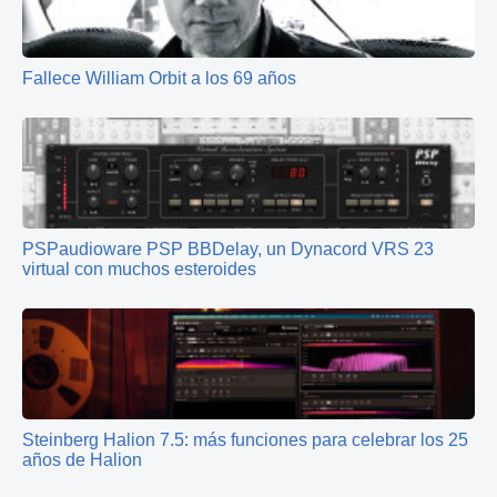
Fallece William Orbit a los 69 años
PSPaudioware PSP BBDelay, un Dynacord VRS 23
virtual con muchos esteroides
Steinberg Halion 7.5: más funciones para celebrar los 25
años de Halion