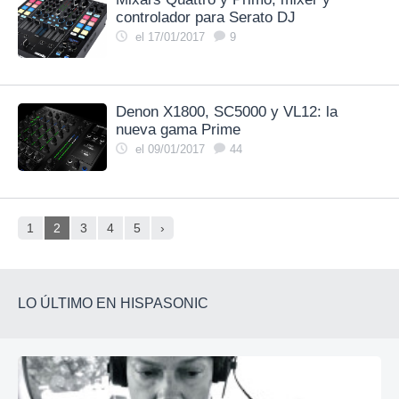
controlador para Serato DJ
el 17/01/2017
9
Denon X1800, SC5000 y VL12: la
nueva gama Prime
el 09/01/2017
44
1
2
3
4
5
›
LO ÚLTIMO EN HISPASONIC