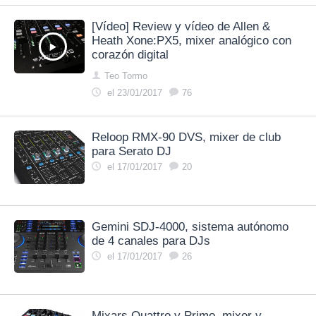
[Vídeo] Review y vídeo de Allen &
Heath Xone:PX5, mixer analógico con
corazón digital
Teo Tormo
el 23/01/2017
76
Reloop RMX-90 DVS, mixer de club
para Serato DJ
el 17/01/2017
20
Gemini SDJ-4000, sistema autónomo
de 4 canales para DJs
el 17/01/2017
26
Mixars Quattro y Primo, mixer y