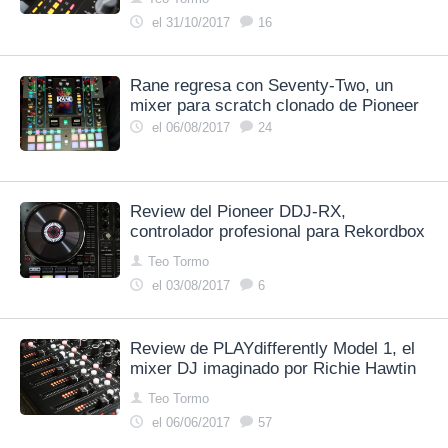
el 31/10/2017
16
Rane regresa con Seventy-Two, un
mixer para scratch clonado de Pioneer
el 06/08/2017
24
Review del Pioneer DDJ-RX,
controlador profesional para Rekordbox
Teo Tormo
el 03/08/2017
6
Review de PLAYdifferently Model 1, el
mixer DJ imaginado por Richie Hawtin
Teo Tormo
el 06/06/2017
57